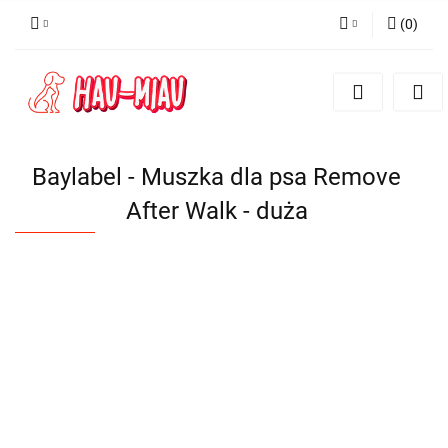
(
0
)
Zaloguj się
Zarejestruj się
Dodaj zgłoszenie
Baylabel - Muszka dla psa Remove
After Walk - duża