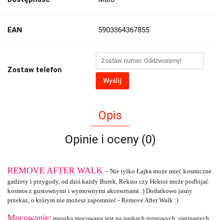
EAN
5903364367855
Zostaw telefon
Wyślij
Opis
Opinie i oceny (0)
REMOVE AFTER WALK
–
Nie tylko Łajka może mieć kosmiczne
gadżety i przygody, od dziś każdy Burek, Reksio czy Hektor może podbijać
kosmos z gustownymi i wymownymi akcesoriami :) Dodatkowo jasny
przekaz, o którym nie możesz zapomnieć - Remove After Walk :)
Mocowanie:
muszka mocowana jest na paskach rzepowych, zapinanych