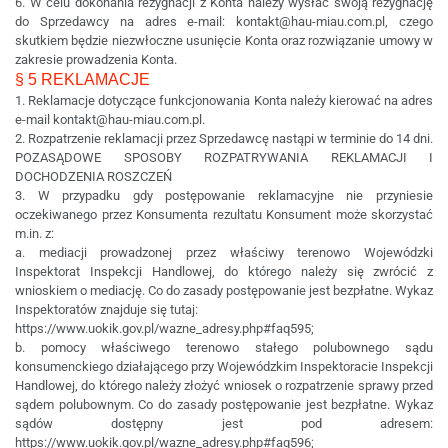
6. W celu dokonania rezygnacji z Konta należy wysłać swoją rezygnację
do Sprzedawcy na adres e-mail: kontakt@hau-miau.com.pl, czego
skutkiem będzie niezwłoczne usunięcie Konta oraz rozwiązanie umowy w
zakresie prowadzenia Konta.
§ 5 REKLAMACJE
1. Reklamacje dotyczące funkcjonowania Konta należy kierować na adres
e-mail kontakt@hau-miau.com.pl.
2. Rozpatrzenie reklamacji przez Sprzedawcę nastąpi w terminie do 14 dni.
POZASĄDOWE SPOSOBY ROZPATRYWANIA REKLAMACJI I
DOCHODZENIA ROSZCZEŃ
3. W przypadku gdy postępowanie reklamacyjne nie przyniesie
oczekiwanego przez Konsumenta rezultatu Konsument może skorzystać
m.in. z:
a. mediacji prowadzonej przez właściwy terenowo Wojewódzki
Inspektorat Inspekcji Handlowej, do którego należy się zwrócić z
wnioskiem o mediację. Co do zasady postępowanie jest bezpłatne. Wykaz
Inspektoratów znajduje się tutaj:
https://www.uokik.gov.pl/wazne_adresy.php#faq595;
b. pomocy właściwego terenowo stałego polubownego sądu
konsumenckiego działającego przy Wojewódzkim Inspektoracie Inspekcji
Handlowej, do którego należy złożyć wniosek o rozpatrzenie sprawy przed
sądem polubownym. Co do zasady postępowanie jest bezpłatne. Wykaz
sądów dostępny jest pod adresem:
https://www.uokik.gov.pl/wazne_adresy.php#faq596;