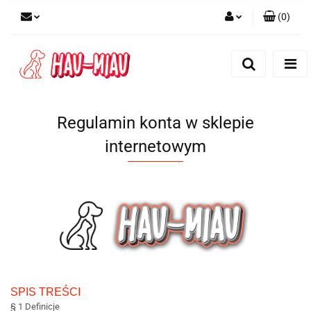
(
0
)
Zaloguj się
Zarejestruj się
Dodaj zgłoszenie
Regulamin konta w sklepie
internetowym
SPIS TREŚCI
§ 1 Definicje