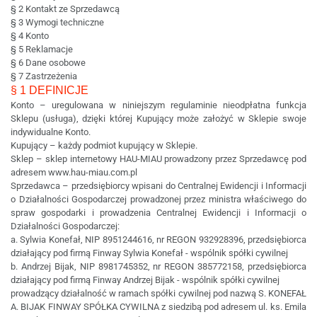
§ 2 Kontakt ze Sprzedawcą
§ 3 Wymogi techniczne
§ 4 Konto
§ 5 Reklamacje
§ 6 Dane osobowe
§ 7 Zastrzeżenia
§ 1 DEFINICJE
Konto – uregulowana w niniejszym regulaminie nieodpłatna funkcja
Sklepu (usługa), dzięki której Kupujący może założyć w Sklepie swoje
indywidualne Konto.
Kupujący – każdy podmiot kupujący w Sklepie.
Sklep – sklep internetowy HAU-MIAU prowadzony przez Sprzedawcę pod
adresem www.hau-miau.com.pl
Sprzedawca – przedsiębiorcy wpisani do Centralnej Ewidencji i Informacji
o Działalności Gospodarczej prowadzonej przez ministra właściwego do
spraw gospodarki i prowadzenia Centralnej Ewidencji i Informacji o
Działalności Gospodarczej:
a. Sylwia Konefał, NIP 8951244616, nr REGON 932928396, przedsiębiorca
działający pod firmą Finway Sylwia Konefał - wspólnik spółki cywilnej
b. Andrzej Bijak, NIP 8981745352, nr REGON 385772158, przedsiębiorca
działający pod firmą Finway Andrzej Bijak - wspólnik spółki cywilnej
prowadzący działalność w ramach spółki cywilnej pod nazwą S. KONEFAŁ
A. BIJAK FINWAY SPÓŁKA CYWILNA z siedzibą pod adresem ul. ks. Emila