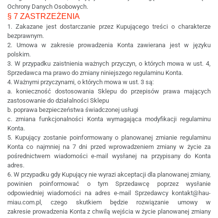
Ochrony Danych Osobowych.
§ 7 ZASTRZEŻENIA
1. Zakazane jest dostarczanie przez Kupującego treści o charakterze
bezprawnym.
2. Umowa w zakresie prowadzenia Konta zawierana jest w języku
polskim.
3. W przypadku zaistnienia ważnych przyczyn, o których mowa w ust. 4,
Sprzedawca ma prawo do zmiany niniejszego regulaminu Konta.
4. Ważnymi przyczynami, o których mowa w ust. 3 są:
a. konieczność dostosowania Sklepu do przepisów prawa mających
zastosowanie do działalności Sklepu
b. poprawa bezpieczeństwa świadczonej usługi
c. zmiana funkcjonalności Konta wymagająca modyfikacji regulaminu
Konta.
5. Kupujący zostanie poinformowany o planowanej zmianie regulaminu
Konta co najmniej na 7 dni przed wprowadzeniem zmiany w życie za
pośrednictwem wiadomości e-mail wysłanej na przypisany do Konta
adres.
6. W przypadku gdy Kupujący nie wyrazi akceptacji dla planowanej zmiany,
powinien poinformować o tym Sprzedawcę poprzez wysłanie
odpowiedniej wiadomości na adres e-mail Sprzedawcy kontakt@hau-
miau.com.pl, czego skutkiem będzie rozwiązanie umowy w
zakresie prowadzenia Konta z chwilą wejścia w życie planowanej zmiany