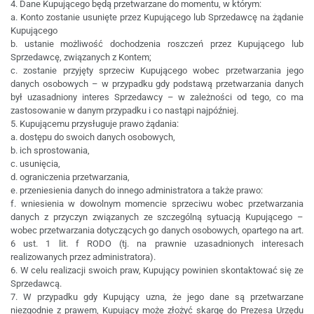
4. Dane Kupującego będą przetwarzane do momentu, w którym:
a. Konto zostanie usunięte przez Kupującego lub Sprzedawcę na żądanie
Kupującego
b. ustanie możliwość dochodzenia roszczeń przez Kupującego lub
Sprzedawcę, związanych z Kontem;
c. zostanie przyjęty sprzeciw Kupującego wobec przetwarzania jego
danych osobowych – w przypadku gdy podstawą przetwarzania danych
był uzasadniony interes Sprzedawcy – w zależności od tego, co ma
zastosowanie w danym przypadku i co nastąpi najpóźniej.
5. Kupującemu przysługuje prawo żądania:
a. dostępu do swoich danych osobowych,
b. ich sprostowania,
c. usunięcia,
d. ograniczenia przetwarzania,
e. przeniesienia danych do innego administratora a także prawo:
f. wniesienia w dowolnym momencie sprzeciwu wobec przetwarzania
danych z przyczyn związanych ze szczególną sytuacją Kupującego –
wobec przetwarzania dotyczących go danych osobowych, opartego na art.
6 ust. 1 lit. f RODO (tj. na prawnie uzasadnionych interesach
realizowanych przez administratora).
6. W celu realizacji swoich praw, Kupujący powinien skontaktować się ze
Sprzedawcą.
7. W przypadku gdy Kupujący uzna, że jego dane są przetwarzane
niezgodnie z prawem, Kupujący może złożyć skargę do Prezesa Urzędu