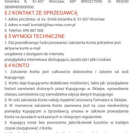
Szramka 8, 51-607 Wrocław, NIP 8952217099, nr REGON
38589495000000.
§ 2 KONTAKT ZE SPRZEDAWCĄ
1. Adres pocztowy: ul. ks. Emila Szramka 8, 51-607 Wrocław
2. Adres e-mail: kontakt@hau-miau.com.pl
3. Telefon:
690 887 008
§ 3 WYMOGI TECHNICZNE
1. Dla prawidłowego funkcjonowania i założenia Konta potrzebne jest:
aktywne konto e-mail
urządzenie z dostępem do Internetu
przeglądarka internetowa obsługująca JavaScript i pliki cookies
§ 4 KONTO
1. Założenie Konta jest całkowicie dobrowolne i zależne od woli
Kupującego.
2. Konto daje Kupującemu dodatkowe możliwości, takie jak: przeglądanie
historii zamówień złożonych przez Kupującego w Sklepie, sprawdzenie
statusu zamówienia czy samodzielna edycja danych Kupującego.
3. W celu założenia Konta należy wypełnić stosowny formularz w Sklepie.
4. W momencie założenia Konta zawierana jest na czas nieokreślony
pomiędzy Kupującym a Sprzedawcą umowa w zakresie prowadzenia
Konta na zasadach wskazanych w niniejszym regulaminie.
5. Kupujący może bez ponoszenia jakichkolwiek kosztów w każdym
czasie zrezygnować z Konta.