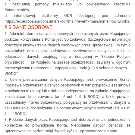
c. bezpłatnej pomocy miejskiego lub powiatowego rzecznika
Konsumentów;
d. internetowej platformy ODR dostępnej pod adresem:
https://ec.europa.eu/consumers/odr/main/event=main.home.howitworks.
§ 6 DANE OSOBOWE
1. Administratorem danych osobowych przekazanych przez Kupującego
podczas korzystania z Konta jest Sprzedawca. Szczegółowe informacje
dotyczące przetwarzania danych osobowych przez Sprzedawcę – w tym o
pozostałych celach oraz podstawach przetwarzania danych, a także o
odbiorcach danych, znajdują się w dostępnej w Sklepie Polityce
prywatności – ze względu na zasadę przejrzystości, zawartą w ogólnym
rozporządzeniu Parlamentu Europejskiego i Rady (UE) o ochronie danych –
„RODO”.
2. Celem przetwarzania danych Kupującego jest prowadzenie Konta.
Podstawą przetwarzania danych osobowych w tym przypadku jest umowa
o świadczenie usługi lub działania podejmowane na żądanie Kupującego,
zmierzające do jej zawarcia (art. 6 ust. 1 lit. b RODO), a także prawnie
uzasadniony interes Sprzedawcy, polegający na przetwarzaniu danych w
celu ustalenia, dochodzenia lub obrony ewentualnych roszczeń (art. 6 ust.
1 lit. f RODO).
3. Podanie danych przez Kupującego jest dobrowolne, ale jednocześnie
konieczne do prowadzenia Konta. Niepodanie danych oznacza, że
Sprzedawca nie będzie mógł świadczyć usługi prowadzenia Konta.