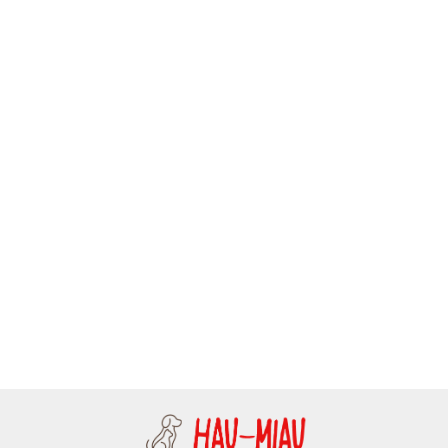
Bubu Pets - Dental -
Gumowa czerwona
Moon Style - Szelki dla psa z
miętowa piłka - 5 cm
9.99
klamrą LED - GUARD - Boho
Moon - 25mm
94.38