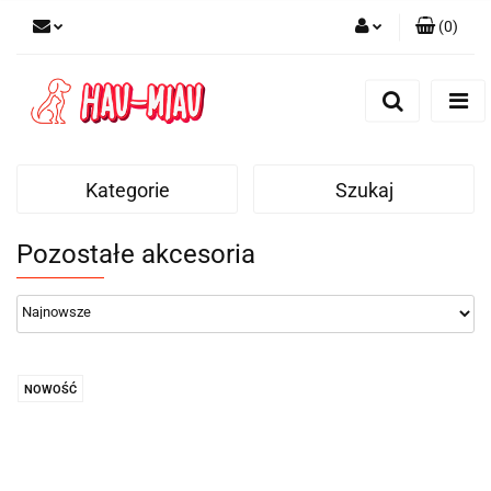
(
0
)
Zaloguj się
Zarejestruj się
Dodaj zgłoszenie
Kategorie
Szukaj
Pozostałe akcesoria
NOWOŚĆ