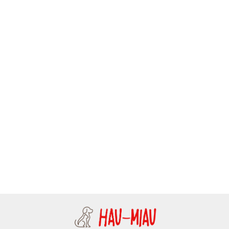
Bubu Pets - Dental -
Gumowa czerwona
Moon Style - Szelki dla psa z
miętowa piłka - 5 cm
9.99
klamrą LED - GUARD - Boho
Moon - 25mm
94.38