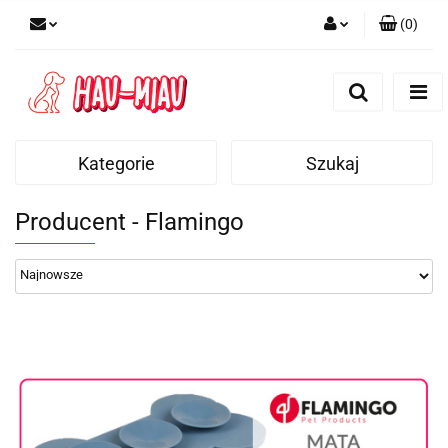
(
0
)
Zaloguj się
Zarejestruj się
Dodaj zgłoszenie
Kategorie
Szukaj
Producent - Flamingo