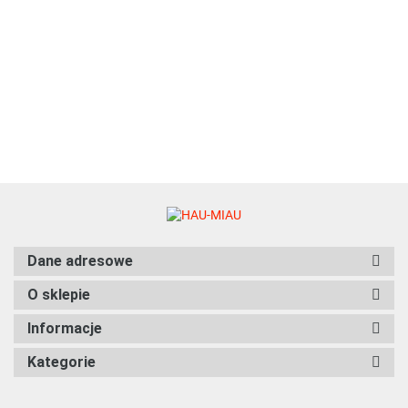
Gumowa
z
Creamy
Creamy
27.99
Bubu Pets -
10.99
35.00
Chomika
6.70
6.70
czerwona
Łososiem
Snack
Snack.
Gumowa
2,5 kg
piłka o
Puppy 1
przekąska
Płynna
twarda
9.99
zapachu
kg
dla kotów
przekąska
pomarańcz
wanilii -
z
dla kotów
piłka o
4,5cm
indykiem i
z gęsiną
zapachu
biotyną
(4 x15 g)
wanilii - 5c
(4x15 g)
Dane adresowe
O sklepie
Informacje
Kategorie