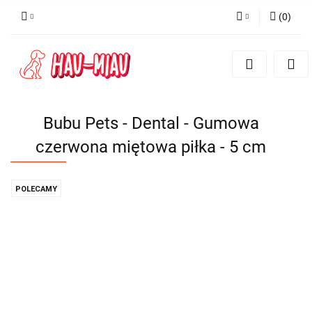
(
0
)
Zaloguj się
Zarejestruj się
Dodaj zgłoszenie
Bubu Pets - Dental - Gumowa
czerwona miętowa piłka - 5 cm
POLECAMY