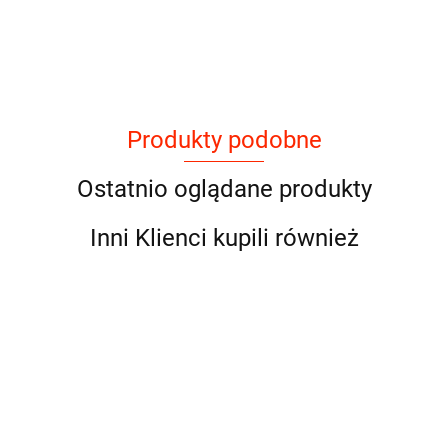
Produkty podobne
Ostatnio oglądane produkty
Inni Klienci kupili również
Vitapol
Bubu
Pokusa
Super
Super
Karmeo
Pets -
Wołowina
Benek
Benek
dla