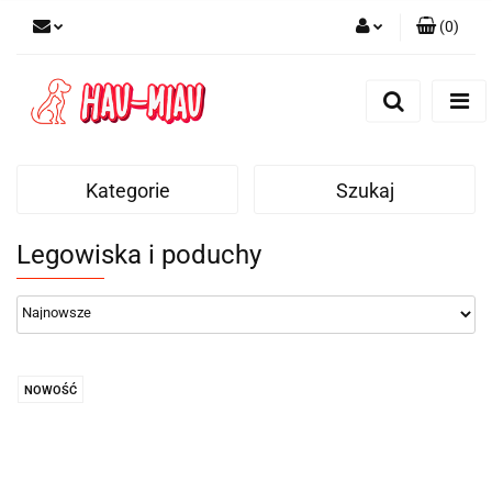
(
0
)
Zaloguj się
Zarejestruj się
Dodaj zgłoszenie
Kategorie
Szukaj
Legowiska i poduchy
NOWOŚĆ