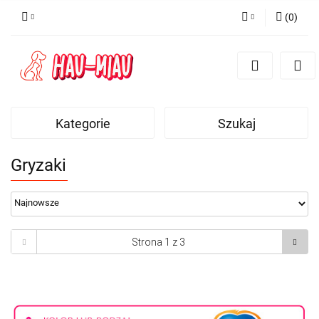
(
0
)
Zaloguj się
Zarejestruj się
Dodaj zgłoszenie
Kategorie
Szukaj
Gryzaki