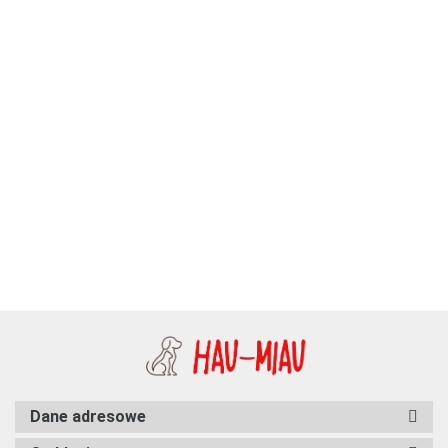
Bubu Pets - Dental -
Gumowa czerwona
Moon Style - Szelki dla psa z
miętowa piłka - 5 cm
9.99
klamrą LED - GUARD - Boho
Moon - 25mm
94.38
Dane adresowe