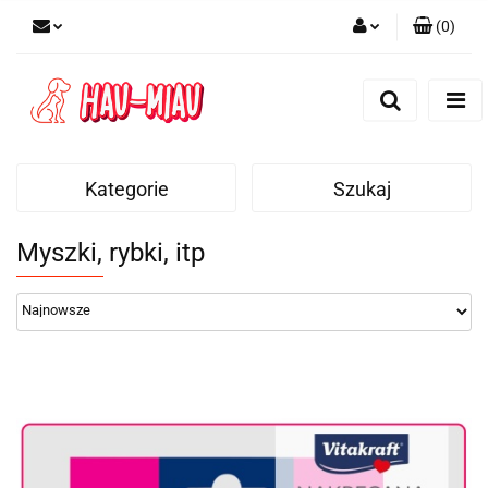
(
0
)
Zaloguj się
Zarejestruj się
Dodaj zgłoszenie
Kategorie
Szukaj
Myszki, rybki, itp