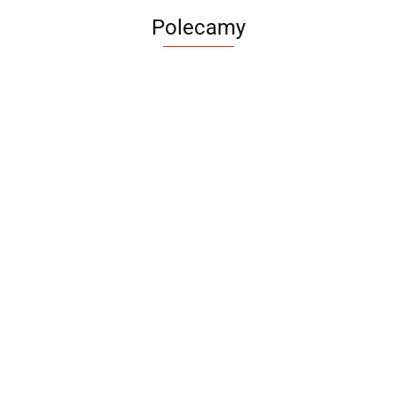
Polecamy
Bubu Pets - Dental -
Gumowa czerwona
Moon Style - Szelki dla psa z
miętowa piłka - 5 cm
9.99
klamrą LED - GUARD - Boho
Moon - 25mm