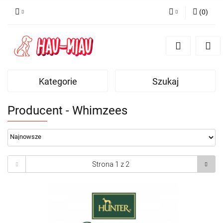
(
0
)
Zaloguj się
Zarejestruj się
Dodaj zgłoszenie
Kategorie
Szukaj
Producent - Whimzees