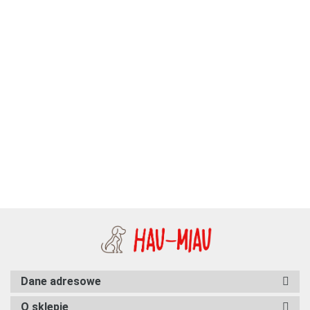
Bubu Pets - Dental -
Gumowa czerwona
Moon Style - Szelki dla psa z
miętowa piłka - 5 cm
9.99
klamrą LED - GUARD - Boho
Moon - 25mm
94.38
Dane adresowe
O sklepie