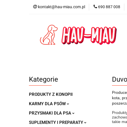
kontakt@hau-miau.com.pl
690 887 008
PRODUCENCI / MA
PRODUKTY DO DO
PRODUCENCI / MARKI
DLA PSA
D
Kategorie
Duvo
Producen
PRODUKTY Z KONOPII
kota, pr
poszerza
KARMY DLA PSÓW
Produkty
PRZYSMAKI DLA PSA
zachowan
takie ma
SUPLEMENTY I PREPARATY