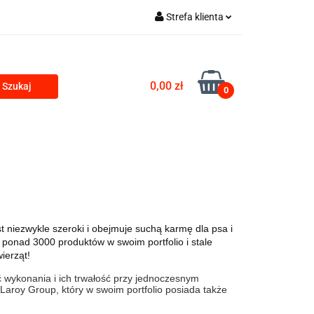
Strefa klienta
Zaloguj się
Zarejestruj się
0,00 zł
0
Dodaj zgłoszenie
PRODUKTY Z KONOPII
SKLEP ROKU
t niezwykle szeroki i obejmuje suchą karmę dla psa i
ę ponad 3000 produktów w swoim portfolio i stale
ierząt!
 wykonania i ich trwałość przy jednoczesnym
aroy Group, który w swoim portfolio posiada także