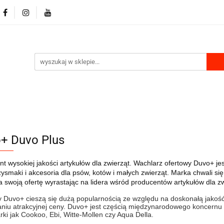
RKI
DLA PSA
DLA KOTA
GRYZONIE I PTAKI
MU
PRODUKTY Z KONOPII
SKLEP ROKU
LA KOTA
GRYZONIE I PTAKI
PRODUKTY DO DOMU
+ Duvo Plus
t wysokiej jakości artykułów dla zwierząt. Wachlarz ofertowy Duvo+ jes
zysmaki i akcesoria dla psów, kotów i małych zwierząt. Marka chwali si
 swoją ofertę wyrastając na lidera wśród producentów artykułów dla zw
 Duvo+ cieszą się dużą popularnością ze względu na doskonałą jakość
iu atrakcyjnej ceny. Duvo+ jest częścią międzynarodowego koncernu L
rki jak Cookoo, Ebi, Witte-Mollen czy Aqua Della.