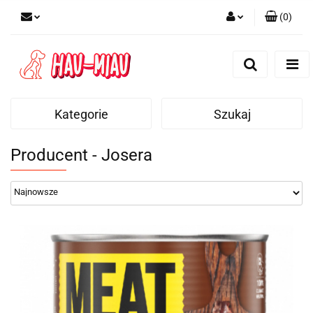
(
0
)
Zaloguj się
Zarejestruj się
Dodaj zgłoszenie
Kategorie
Szukaj
Producent - Josera