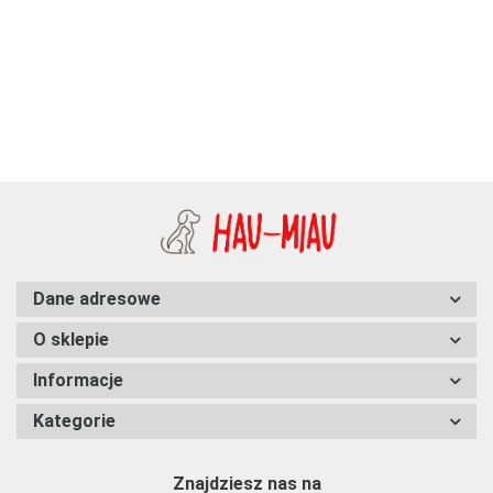
klamrą LED - GUARD - Boho
Moon - 25mm
94.38
Dane adresowe
O sklepie
Informacje
Kategorie
Znajdziesz nas na