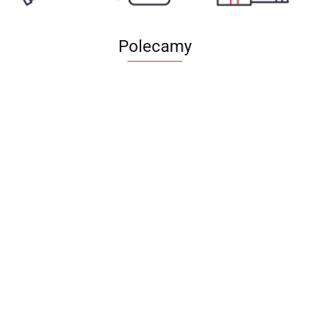
Polecamy
Bubu Pets - Dental -
Gumowa czerwona
Moon Style - Szelki dla psa z
miętowa piłka - 5 cm
9.99