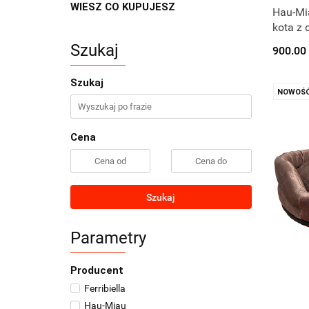
WIESZ CO KUPUJESZ
P
Hau-Mia
kota z 
Szukaj
900.00
Szukaj
NOWOŚ
Cena
Szukaj
Parametry
Producent
Ferribiella
Hau-Miau