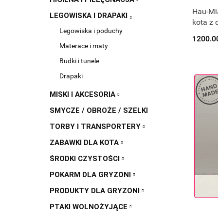
P
Hau-Mia
LEGOWISKA I DRAPAKI
kota z 
Legowiska i poduchy
1200.0
Materace i maty
Budki i tunele
Drapaki
MISKI I AKCESORIA
SMYCZE / OBROŻE / SZELKI
TORBY I TRANSPORTERY
ZABAWKI DLA KOTA
ŚRODKI CZYSTOŚCI
POKARM DLA GRYZONI
PRODUKTY DLA GRYZONI
PTAKI WOLNOŻYJĄCE