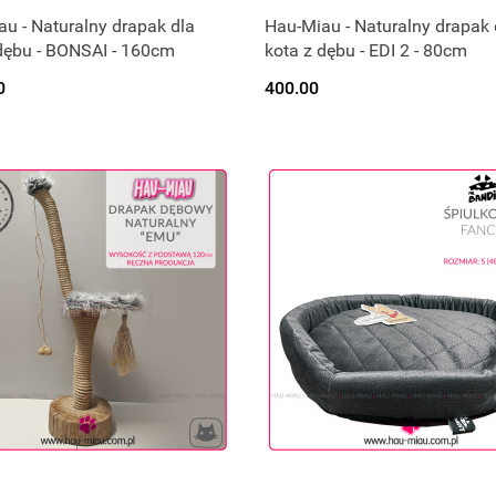
rodukt chwilowo niedostępny.
Produkt chwilowo niedostępn
u - Naturalny drapak dla
Hau-Miau - Naturalny drapak 
dębu - BONSAI - 160cm
kota z dębu - EDI 2 - 80cm
Czekamy na dostawę :)
Czekamy na dostawę :)
0
400.00