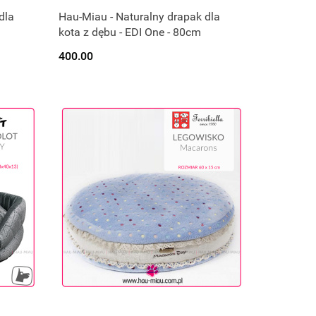
y.
Produkt chwilowo niedostępny.
dla
Hau-Miau - Naturalny drapak dla
kota z dębu - EDI One - 80cm
Czekamy na dostawę :)
400.00