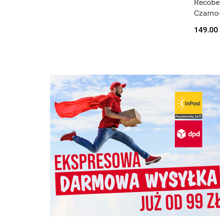
Recobe
Czarno-
149.00