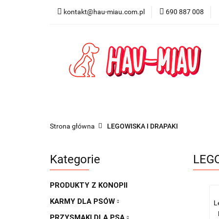
kontakt@hau-miau.com.pl
690 887 008
PRODUCENCI / MA
PRODUKTY DO DO
PRODUCENCI / MARKI
DLA PSA
DL
Strona główna
LEGOWISKA I DRAPAKI
Kategorie
LEGO
PRODUKTY Z KONOPII
KARMY DLA PSÓW
L
PRZYSMAKI DLA PSA