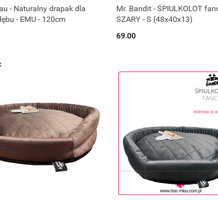
rodukt chwilowo niedostępny.
u - Naturalny drapak dla
Mr. Bandit - ŚPIULKOLOT fanc
dębu - EMU - 120cm
SZARY - S (48x40x13)
Czekamy na dostawę :)
69.00
Ć