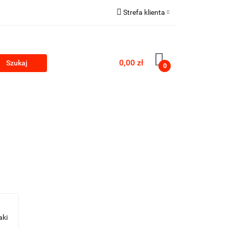
Strefa klienta
Zaloguj się
Zarejestruj się
0,00 zł
0
Dodaj zgłoszenie
PRODUKTY Z KONOPII
SKLEP ROKU
aki