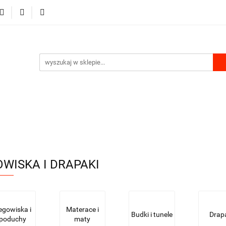
RKI
DLA PSA
DLA KOTA
GRYZONIE I PTAKI
MU
PRODUKTY Z KONOPII
SKLEP ROKU
A KOTA
GRYZONIE I PTAKI
PRODUKTY DO DOMU
WISKA I DRAPAKI
egowiska i
Materace i
Budki i tunele
Drap
poduchy
maty