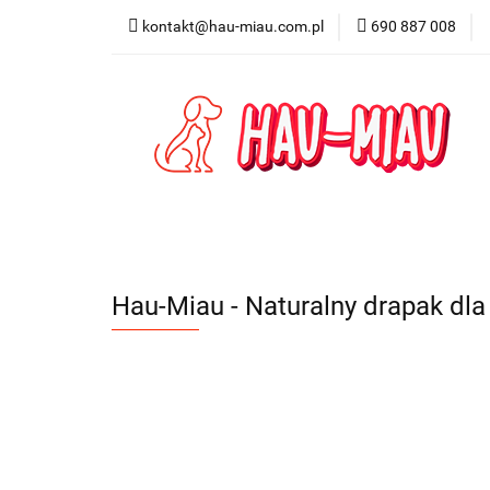
kontakt@hau-miau.com.pl
690 887 008
PRODUCENCI / MA
PRODUKTY DO DO
PRODUCENCI / MARKI
DLA PSA
DL
Hau-Miau - Naturalny drapak dla