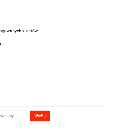
alogowanych klientów.
y
Wyślij