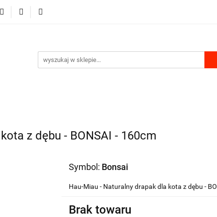
RKI
DLA PSA
DLA KOTA
GRYZONIE I PTAKI
MU
PRODUKTY Z KONOPII
SKLEP ROKU
A KOTA
GRYZONIE I PTAKI
PRODUKTY DO DOMU
 kota z dębu - BONSAI - 160cm
Symbol:
Bonsai
Hau-Miau - Naturalny drapak dla kota z dębu - B
Brak towaru