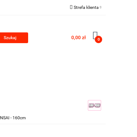
Strefa klienta
Zaloguj się
Zarejestruj się
0,00 zł
0
Dodaj zgłoszenie
PRODUKTY Z KONOPII
SKLEP ROKU
ONSAI - 160cm