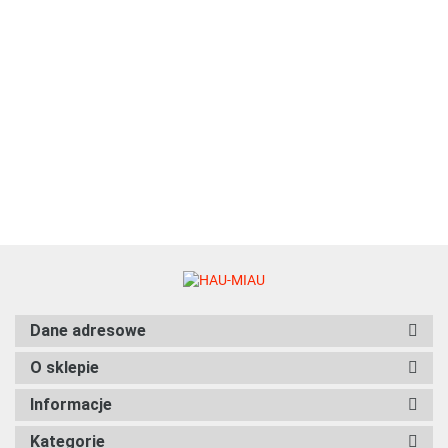
Ferribiella -
Recobed -
Mr. Bandit -
Mr. Bandit -
Mr. Bandit -
Legowisko
Kanapa -
ŚPIULKOLOT
ŚPIULKOLOT
ŚPIULKOLO
okrągłe -
SARGASSO
225.00
149.00
fancy -
fancy -
fancy -
Macarons -
- Czarno-
79.00
99.00
108.99
ZIELONY - S
SZARY - M
BRĄZOWY -
NIEBIESKIE
Czerwona -
(48x40x13)
(55x45x14)
L
- 60 x
S - 65 x 50
(67x56x16)
15cm
cm
Dane adresowe
O sklepie
Informacje
Kategorie