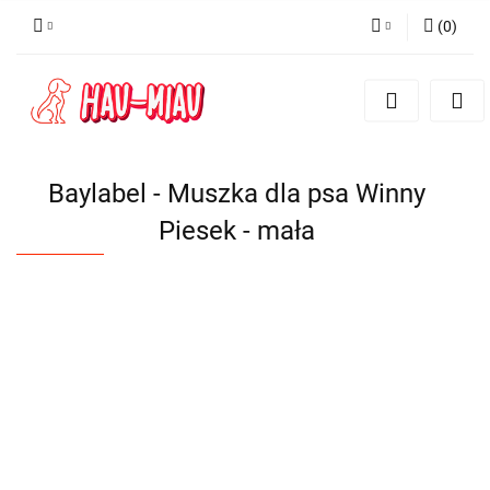
(
0
)
Zaloguj się
Zarejestruj się
Dodaj zgłoszenie
Baylabel - Muszka dla psa Winny
Piesek - mała