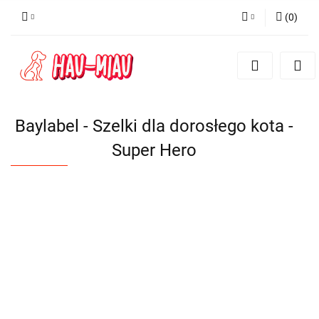
(
0
)
Zaloguj się
Zarejestruj się
Dodaj zgłoszenie
Baylabel - Szelki dla dorosłego kota -
Super Hero