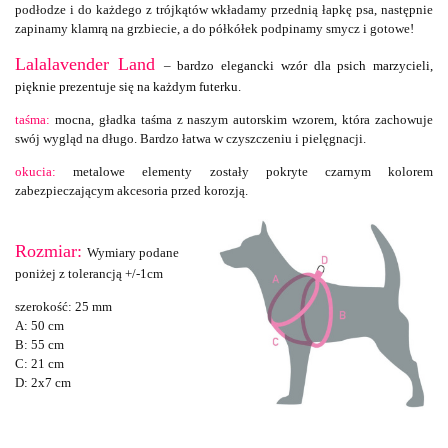
podłodze i do każdego z trójkątów wkładamy przednią łapkę psa, następnie
zapinamy klamrą na grzbiecie, a do półkółek podpinamy smycz i gotowe!
Lalalavender Land
–
bardzo elegancki wzór dla psich marzycieli,
pięknie prezentuje się na każdym futerku.
taśma:
mocna, gładka taśma z naszym autorskim wzorem, która zachowuje
swój wygląd na długo. Bardzo łatwa w czyszczeniu i pielęgnacji.
okucia:
metalowe elementy zostały pokryte czarnym kolorem
zabezpieczającym akcesoria przed korozją.
Rozmiar:
Wymiary podane
poniżej z tolerancją +/-1cm
szerokość: 25 mm
A: 50 cm
B: 55 cm
C: 21 cm
D: 2x7 cm