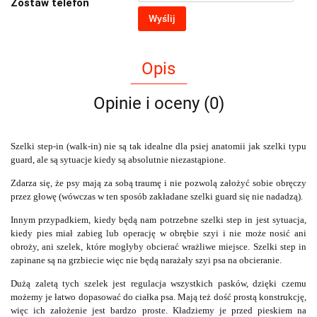
Zostaw telefon
Wyślij
Opis
Opinie i oceny (0)
Szelki step-in (walk-in) nie są tak idealne dla psiej anatomii jak szelki typu
guard, ale są sytuacje kiedy są absolutnie niezastąpione.
Zdarza się, że psy mają za sobą traumę i nie pozwolą założyć sobie obręczy
przez głowę (wówczas w ten sposób zakładane szelki guard się nie nadadzą).
Innym przypadkiem, kiedy będą nam potrzebne szelki step in jest sytuacja,
kiedy pies miał zabieg lub operację w obrębie szyi i nie może nosić ani
obroży, ani szelek, które mogłyby obcierać wrażliwe miejsce. Szelki step in
zapinane są na grzbiecie więc nie będą narażały szyi psa na obcieranie.
Dużą zaletą tych szelek jest regulacja wszystkich pasków, dzięki czemu
możemy je łatwo dopasować do ciałka psa. Mają też dość prostą konstrukcję,
więc ich założenie jest bardzo proste. Kładziemy je przed pieskiem na