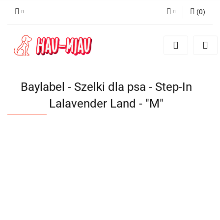
(
0
)
Zaloguj się
Zarejestruj się
Dodaj zgłoszenie
Baylabel - Szelki dla psa - Step-In
Lalavender Land - "M"