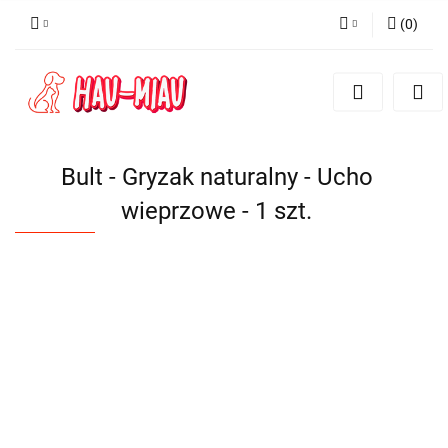
(
0
)
Zaloguj się
Zarejestruj się
Dodaj zgłoszenie
Bult - Gryzak naturalny - Ucho
wieprzowe - 1 szt.