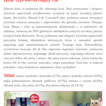
Zdrowa dieta to podstawa dla zdrowego kota. Nasi weterynarze i eksperci
żywienia opracowali wyrafinowane receptury na nasze wysokiej jakości
karmy dla kotów. Natural Life Concept® jako podstawa naszej koncepcji
żywienia oznacza naturalne i odpowiednie dla gatunku żywienie Twojego
kota. Mięso i ryby są najważniejszymi składnikami i, w zależności od
odmiany, stanowią do 90% głównych składników naszych wysokiej jakości
receptur karm dla kotów. Na tej podstawie nasi eksperci żywienia opracowali
specjalną formułę składników aktywnych, która w naturalny sposób
zaspokaja pięć najważniejszych potrzeb Twojego kota. Potwierdzony
żywieniowo koncept All In One zapewnia regularne trawienie, wzmacnia
układ odpornościowy, wspomaga układ moczowy, wspomaga zdrowie serca
oraz jest dobry dla skóry i sierści. Jak sama nazwa wskazuje, nasza karma dla
kotów All In One zawiera wszystko, czego potrzebuje Twój kot, w jednym
pokarmie - więc dodatkowe suplementy diety są zbędne!
Skład:
mięso i podroby z kurczaka (27%), mięso i podroby wołowe (10%),
mąka pełnoziarnista, błonnik jabłkowy (0,5%), inulina z cykorii (0,4%),
chlorek sodu, olej rybny (0,1%), olej słonecznikowy (0,1% %)