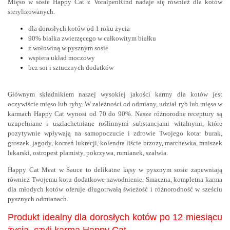
Mięso w sosie Happy Cat z VoralpenRind nadaje się również dla kotów
sterylizowanych.
dla dorosłych kotów od 1 roku życia
90% białka zwierzęcego w całkowitym białku
z wołowiną w pysznym sosie
wspiera układ moczowy
bez soi i sztucznych dodatków
Głównym składnikiem naszej wysokiej jakości karmy dla kotów jest
oczywiście mięso lub ryby.
W zależności od odmiany, udział ryb lub mięsa w
karmach Happy Cat wynosi od 70 do 90%.
Nasze różnorodne receptury są
uzupełniane i uszlachetniane roślinnymi substancjami witalnymi, które
pozytywnie wpływają na samopoczucie i zdrowie Twojego kota:
burak,
groszek, jagody, korzeń lukrecji, kolendra liście brzozy, marchewka, mniszek
lekarski, ostropest plamisty, pokrzywa, rumianek, szałwia.
Happy Cat Meat w Sauce to d
elikatne kęsy w pysznym sosie zapewniają
również Twojemu kotu dodatkowe nawodnienie. Smaczna, kompletna karma
dla młodych kotów oferuje długotrwałą świeżość i różnorodność w sześciu
pysznych odmianach.
Produkt idealny dla dorosłych kotów po 12 miesiącu
życia, czyli karma Happy Cat