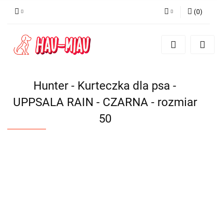
(
0
)
Zaloguj się
Zarejestruj się
Dodaj zgłoszenie
Hunter - Kurteczka dla psa -
UPPSALA RAIN - CZARNA - rozmiar
50