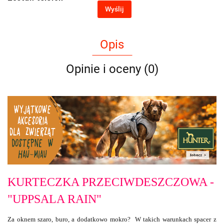
Wyślij
Opis
Opinie i oceny (0)
KURTECZKA PRZECIWDESZCZOWA -
"UPPSALA RAIN"
Za oknem szaro, buro, a dodatkowo mokro? W takich warunkach spacer z