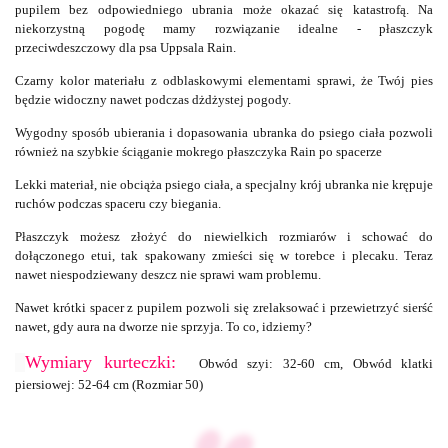
pupilem bez odpowiedniego ubrania może okazać się katastrofą. Na
niekorzystną pogodę mamy rozwiązanie idealne - płaszczyk
przeciwdeszczowy dla psa Uppsala Rain.
Czarny kolor materiału z odblaskowymi elementami sprawi, że Twój pies
będzie widoczny nawet podczas dżdżystej pogody.
Wygodny sposób ubierania i dopasowania ubranka do psiego ciała pozwoli
również na szybkie ściąganie mokrego płaszczyka Rain po spacerze
Lekki materiał, nie obciąża psiego ciała, a specjalny krój ubranka nie krępuje
ruchów podczas spaceru czy biegania.
Płaszczyk możesz złożyć do niewielkich rozmiarów i schować do
dołączonego etui, tak spakowany zmieści się w torebce i plecaku. Teraz
nawet niespodziewany deszcz nie sprawi wam problemu.
Nawet krótki spacer z pupilem pozwoli się zrelaksować i przewietrzyć sierść
nawet, gdy aura na dworze nie sprzyja. To co, idziemy?
Wymiary kurteczki:
Obwód szyi: 32-60 cm, Obwód klatki
piersiowej: 52-64 cm (Rozmiar 50)