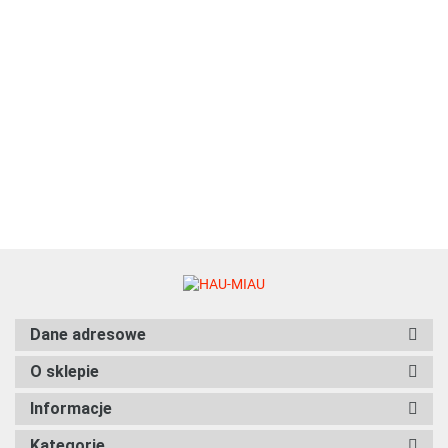
KURCZAK, WOŁOWINA I
WARZYWA - 70g
6.27
Natural Code - 31 - KURCZAK I
MARCHEWKA W GALARETCE -
Zestaw 12 x 85g
75.96
Dane adresowe
O sklepie
Informacje
Kategorie