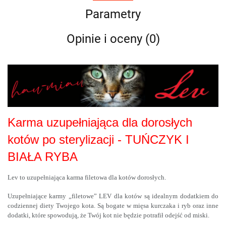
Parametry
Opinie i oceny (0)
Karma uzupełniająca dla dorosłych
kotów po sterylizacji - TUŃCZYK I
BIAŁA RYBA
Lev to uzupełniająca karma filetowa dla kotów dorosłych.
Uzupełniające karmy „filetowe” LEV dla kotów są idealnym dodatkiem do
codziennej diety Twojego kota. Są bogate w mięsa kurczaka i ryb oraz inne
dodatki, które spowodują, że Twój kot nie będzie potrafił odejść od miski.