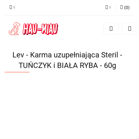
(
0
)
Zaloguj się
Zarejestruj się
Dodaj zgłoszenie
Lev - Karma uzupełniająca Steril -
TUŃCZYK i BIAŁA RYBA - 60g