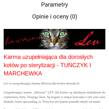
Parametry
Opinie i oceny (0)
Karma uzupełniająca dla dorosłych
kotów po sterylizacji - TUŃCZYK I
MARCHEWKA
Lev to uzupełniająca karma filetowa dla kotów dorosłych.
Uzupełniające karmy „filetowe” LEV dla kotów są idealnym dodatkiem do
codziennej diety Twojego kota. Są bogate w mięsa kurczaka i ryb oraz inne
dodatki, które spowodują, że Twój kot nie będzie potrafił odejść od miski.