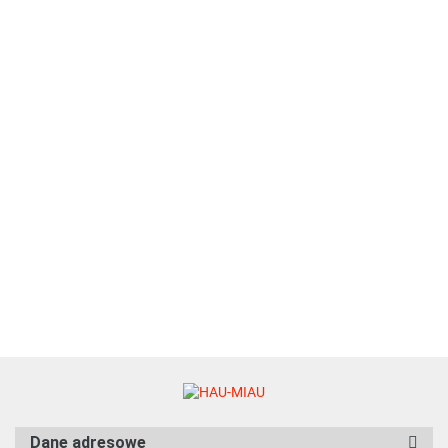
Natural Code - P07 -
KURCZAK, WOŁOWINA I
WARZYWA - 70g
6.27
Natural Code - 31 - KURCZAK I
MARCHEWKA W GALARETCE -
Zestaw 12 x 85g
75.96
Dane adresowe