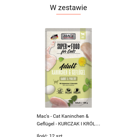
W zestawie
Mac's - Cat Kaninchen &
Geflügel - KURCZAK I KRÓLIK
- 100g
Ilość:
12
szt.