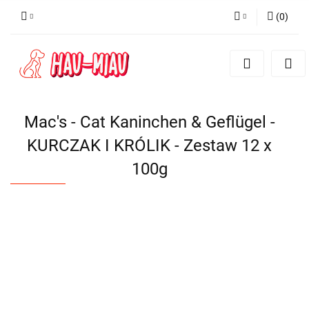
(
0
)
Zaloguj się
Zarejestruj się
Dodaj zgłoszenie
Mac's - Cat Kaninchen & Geflügel -
KURCZAK I KRÓLIK - Zestaw 12 x
100g