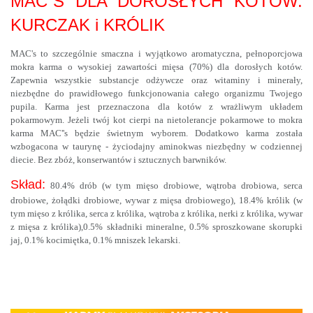
MAC`S DLA DOROSŁYCH KOTÓW.
KURCZAK i KRÓLIK
MAC's to szczególnie smaczna i wyjątkowo aromatyczna, pełnoporcjowa
mokra karma o wysokiej zawartości mięsa (70%) dla dorosłych kotów.
Zapewnia wszystkie substancje odżywcze oraz witaminy i minerały,
niezbędne do prawidłowego funkcjonowania całego organizmu Twojego
pupila. Karma jest przeznaczona dla kotów z wrażliwym układem
pokarmowym. Jeżeli twój kot cierpi na nietolerancje pokarmowe to mokra
karma MAC''s będzie świetnym wyborem. Dodatkowo karma została
wzbogacona w taurynę - życiodajny aminokwas niezbędny w codziennej
diecie. Bez zbóż, konserwantów i sztucznych barwników.
Skład:
80.4% drób (w tym mięso drobiowe, wątroba drobiowa, serca
drobiowe, żołądki drobiowe, wywar z mięsa drobiowego), 18.4% królik (w
tym mięso z królika, serca z królika, wątroba z królika, nerki z królika, wywar
z mięsa z królika),0.5% składniki mineralne, 0.5% sproszkowane skorupki
jaj, 0.1% kocimiętka, 0.1% mniszek lekarski.