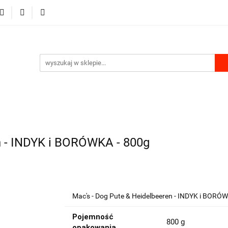
RKI
DLA PSA
DLA KOTA
GRYZONIE I PTAKI
MU
PRODUKTY Z KONOPII
SKLEP ROKU
A KOTA
GRYZONIE I PTAKI
PRODUKTY DO DOMU
n - INDYK i BORÓWKA - 800g
Mac's - Dog Pute & Heidelbeeren - INDYK i BORÓ
Pojemność
800 g
opakowania