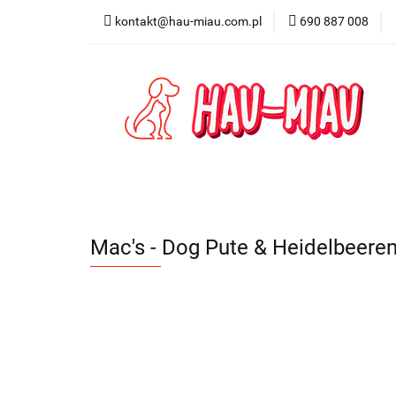
kontakt@hau-miau.com.pl
690 887 008
PRODUCENCI / MA
PRODUKTY DO DO
PRODUCENCI / MARKI
DLA PSA
DL
Mac's - Dog Pute & Heidelbeere