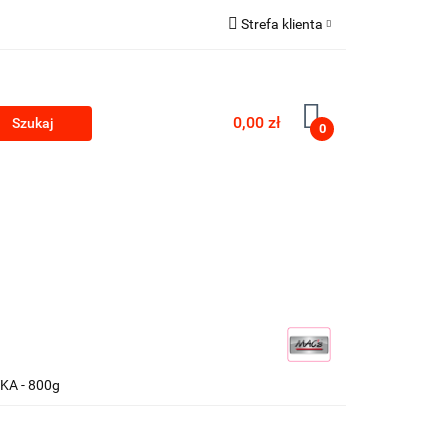
Strefa klienta
Zaloguj się
Zarejestruj się
0,00 zł
0
Dodaj zgłoszenie
PRODUKTY Z KONOPII
SKLEP ROKU
WKA - 800g