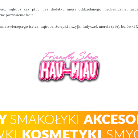
erc, wątroby czy płuc, bez dodatku mięsa oddzielanego mechanicznie, mączk
dyne pożywienie kota.
a zwierzęcego (serca, wątroba, żołądki i szyjki indycze), morela (3%), borówki (