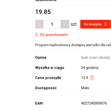
19.85
szt.
Do koszyka
Do przechowalni
Program lojalnościowy dostępny jest tylko dla z
Opinie
brak ocen
(dodaj)
Wysyłka w ciągu
24 godziny
Cena przesyłki
13.9
Dostępność
Mało
EAN
4027245009076