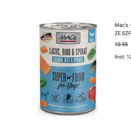
Mac's 
ZE SZP
10.55
Ilość:
1