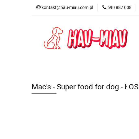
kontakt@hau-miau.com.pl
690 887 008
PRODUCENCI / MA
PRODUKTY DO DO
PRODUCENCI / MARKI
DLA PSA
D
Mac's - Super food for dog - Ł