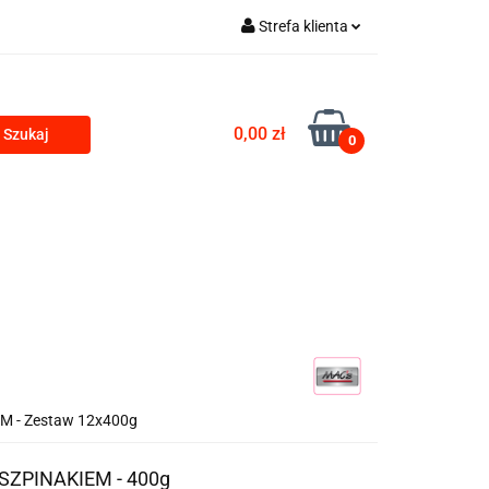
Strefa klienta
Zaloguj się
Zarejestruj się
0,00 zł
0
Dodaj zgłoszenie
PRODUKTY Z KONOPII
SKLEP ROKU
EM - Zestaw 12x400g
E SZPINAKIEM - 400g