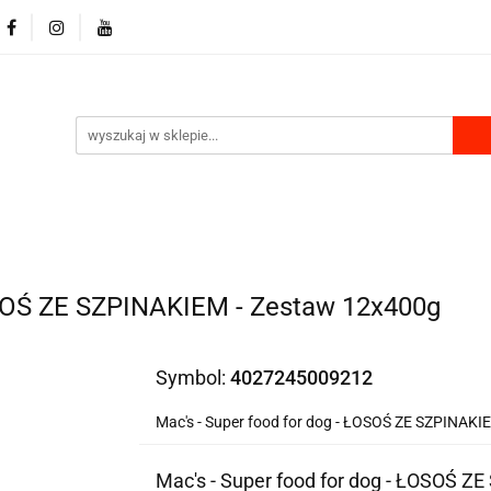
RKI
DLA PSA
DLA KOTA
GRYZONIE I PTAKI
MU
PRODUKTY Z KONOPII
SKLEP ROKU
LA KOTA
GRYZONIE I PTAKI
PRODUKTY DO DOMU
OSOŚ ZE SZPINAKIEM - Zestaw 12x400g
Symbol:
4027245009212
Mac's - Super food for dog - ŁOSOŚ ZE SZPINAKI
Mac's - Super food for dog - ŁOSOŚ Z