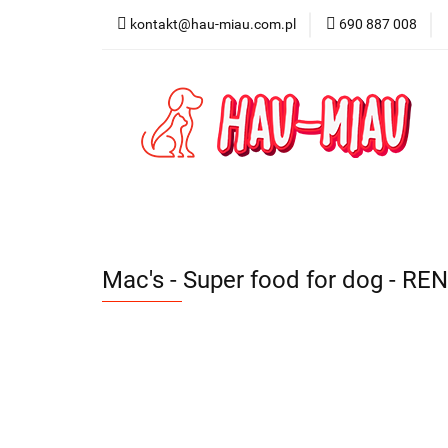
kontakt@hau-miau.com.pl
690 887 008
PRODUCENCI / MA
PRODUKTY DO DO
PRODUCENCI / MARKI
DLA PSA
DL
Mac's - Super food for dog - 