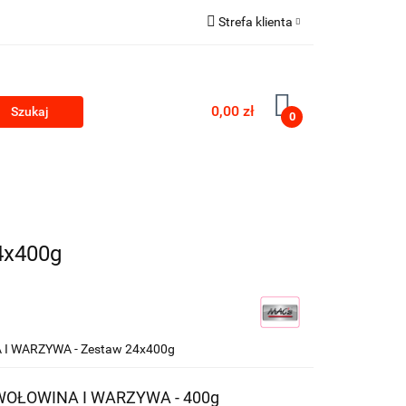
Strefa klienta
Zaloguj się
Zarejestruj się
0,00 zł
0
Dodaj zgłoszenie
PRODUKTY Z KONOPII
SKLEP ROKU
4x400g
NA I WARZYWA - Zestaw 24x400g
R, WOŁOWINA I WARZYWA - 400g