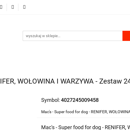
RKI
DLA PSA
DLA KOTA
GRYZONIE I PTAKI
MU
PRODUKTY Z KONOPII
SKLEP ROKU
A KOTA
GRYZONIE I PTAKI
PRODUKTY DO DOMU
RENIFER, WOŁOWINA I WARZYWA - Zestaw 2
Symbol:
4027245009458
Mac's - Super food for dog - RENIFER, WOŁOWI
Mac's - Super food for dog - RENIFE