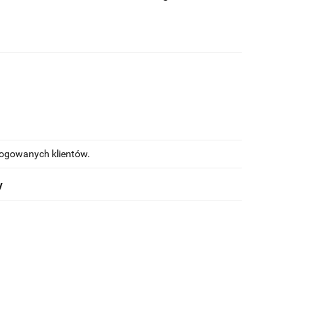
alogowanych klientów.
y