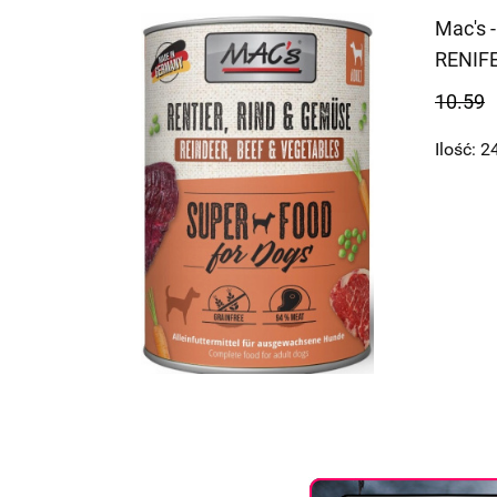
Mac's -
RENIF
- 400g
10.59
Ilość:
2