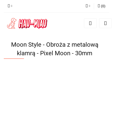
(
0
)
Zaloguj się
Zarejestruj się
Dodaj zgłoszenie
Moon Style - Obroża z metalową
klamrą - Pixel Moon - 30mm