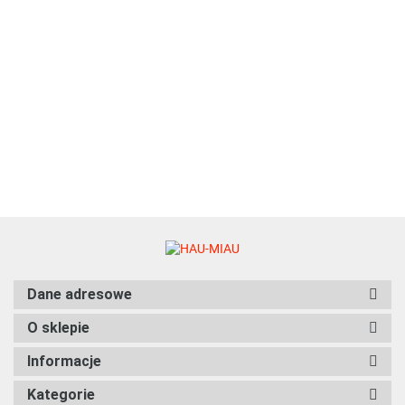
KURCZAK, WOŁOWINA I
WARZYWA - 70g
6.27
Natural Code - 31 - KURCZAK I
MARCHEWKA W GALARETCE -
Zestaw 12 x 85g
75.96
Dane adresowe
O sklepie
Informacje
Kategorie