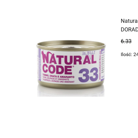
Natura
DORAD
GALAR
6.33
Ilość:
2