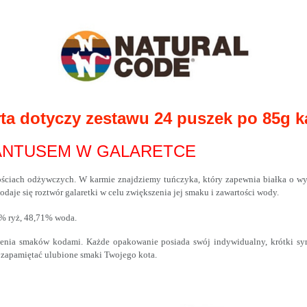
ta dotyczy zestawu 24 puszek po 85g 
RANTUSEM W GALARETCE
ciach odżywczych. W karmie znajdziemy tuńczyka, który zapewnia białka o wys
aje się roztwór galaretki w celu zwiększenia jej smaku i zawartości wody.
% ryż, 48,71% woda.
nia smaków kodami. Każde opakowanie posiada swój indywidualny, krótki symb
 zapamiętać ulubione smaki Twojego kota.