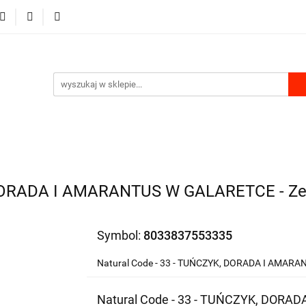
RKI
DLA PSA
DLA KOTA
GRYZONIE I PTAKI
MU
PRODUKTY Z KONOPII
SKLEP ROKU
A KOTA
GRYZONIE I PTAKI
PRODUKTY DO DOMU
 DORADA I AMARANTUS W GALARETCE - Ze
Symbol:
8033837553335
Natural Code - 33 - TUŃCZYK, DORADA I AMAR
Natural Code - 33 - TUŃCZYK, DORA