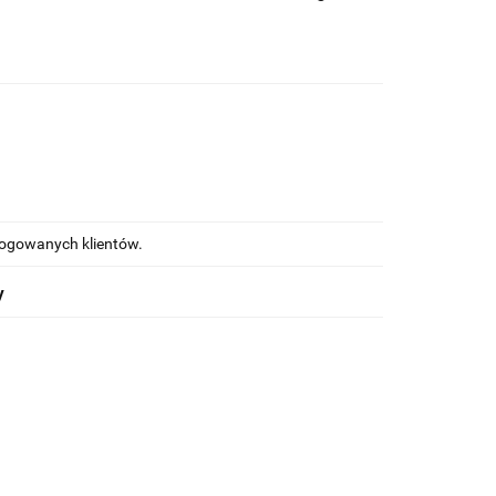
alogowanych klientów.
y