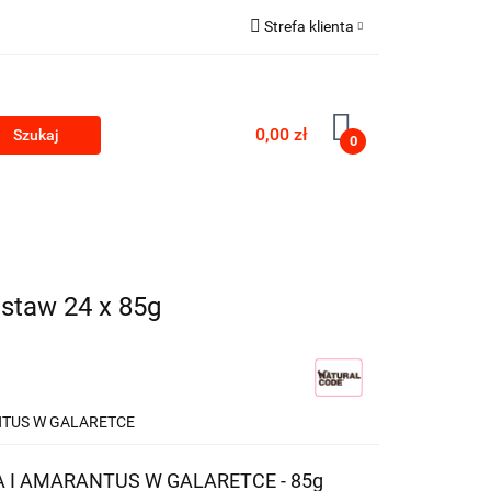
Strefa klienta
Zaloguj się
Zarejestruj się
0,00 zł
0
Dodaj zgłoszenie
PRODUKTY Z KONOPII
SKLEP ROKU
staw 24 x 85g
ANTUS W GALARETCE
DA I AMARANTUS W GALARETCE - 85g