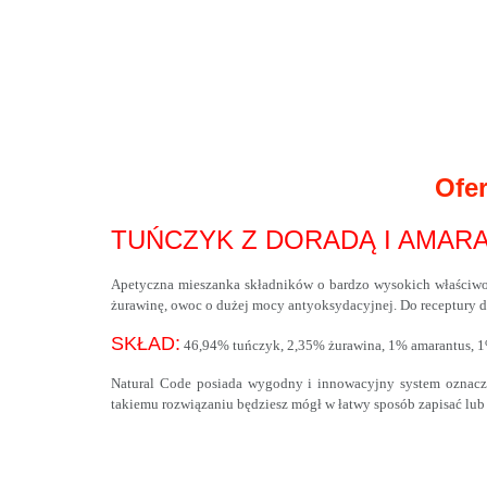
Ofer
TUŃCZYK Z DORADĄ I AMA
Apetyczna mieszanka składników o bardzo wysokich właściwoś
żurawinę, owoc o dużej mocy antyoksydacyjnej. Do receptury dod
SKŁAD:
46,94% tuńczyk, 2,35% żurawina, 1% amarantus, 1
Natural Code posiada wygodny i innowacyjny system oznacze
takiemu rozwiązaniu będziesz mógł w łatwy sposób zapisać lub