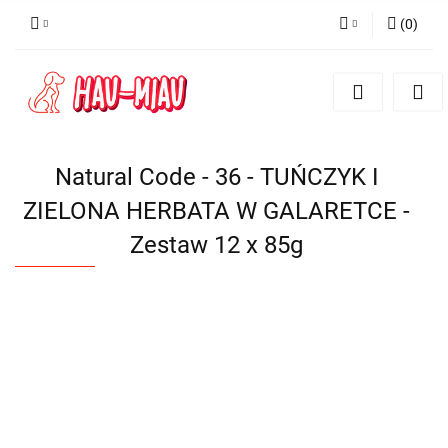
(
0
)
Zaloguj się
Zarejestruj się
Dodaj zgłoszenie
Natural Code - 36 - TUŃCZYK I
ZIELONA HERBATA W GALARETCE -
Zestaw 12 x 85g