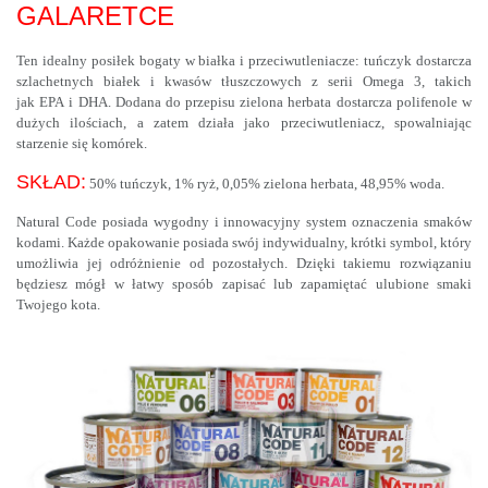
GALARETCE
Ten idealny posiłek bogaty w białka i przeciwutleniacze: tuńczyk dostarcza
szlachetnych białek i kwasów tłuszczowych z serii Omega 3, takich
jak EPA i DHA. Dodana do przepisu zielona herbata dostarcza polifenole w
dużych ilościach, a zatem działa jako przeciwutleniacz, spowalniając
starzenie się komórek.
SKŁAD:
50% tuńczyk, 1% ryż, 0,05% zielona herbata, 48,95% woda.
Natural Code posiada wygodny i innowacyjny system oznaczenia smaków
kodami. Każde opakowanie posiada swój indywidualny, krótki symbol, który
umożliwia jej odróżnienie od pozostałych. Dzięki takiemu rozwiązaniu
będziesz mógł w łatwy sposób zapisać lub zapamiętać ulubione smaki
Twojego kota.