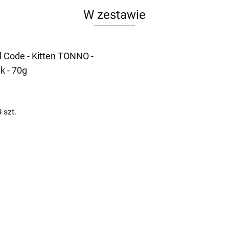
W zestawie
l Code - Kitten TONNO -
k - 70g
4
szt.