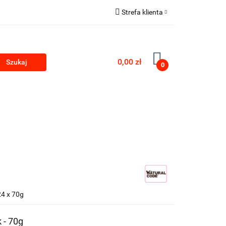
Strefa klienta
Zaloguj się
Zarejestruj się
0,00 zł
0
Dodaj zgłoszenie
PRODUKTY Z KONOPII
SKLEP ROKU
24 x 70g
 - 70g