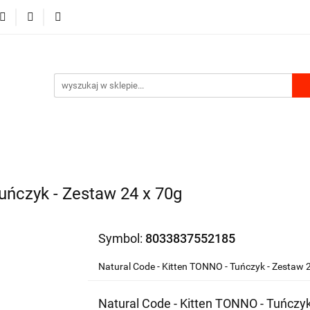
RKI
DLA PSA
DLA KOTA
GRYZONIE I PTAKI
MU
PRODUKTY Z KONOPII
SKLEP ROKU
A KOTA
GRYZONIE I PTAKI
PRODUKTY DO DOMU
uńczyk - Zestaw 24 x 70g
Symbol:
8033837552185
Natural Code - Kitten TONNO - Tuńczyk - Zestaw 
Natural Code - Kitten TONNO - Tuńczyk