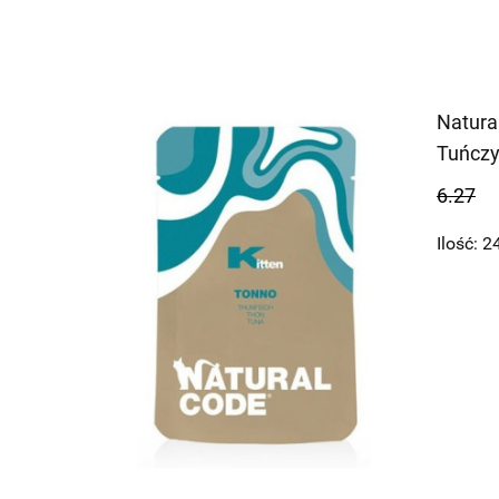
Natura
Tuńczy
6.27
Ilość:
2