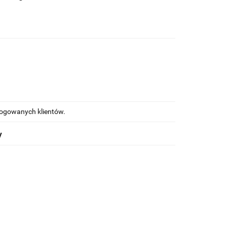
alogowanych klientów.
y