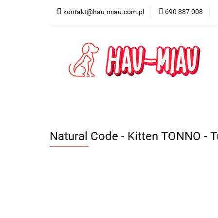
kontakt@hau-miau.com.pl
690 887 008
PRODUCENCI / MA
PRODUKTY DO DO
PRODUCENCI / MARKI
DLA PSA
DL
Natural Code - Kitten TONNO - T