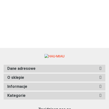
Pokusa - Feel The Wild -
35.00
BAŻANT ZE ŚLIWKĄ - 400g
12.99
Dane adresowe
O sklepie
Informacje
Kategorie