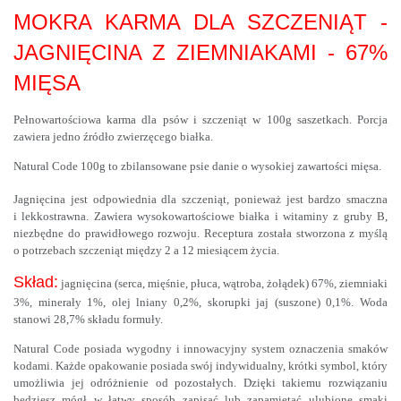
MOKRA KARMA DLA SZCZENIĄT -
JAGNIĘCINA Z ZIEMNIAKAMI - 67%
MIĘSA
Pełnowartościowa karma dla psów i szczeniąt w 100g saszetkach. Porcja
zawiera jedno źródło zwierzęcego białka.
Natural Code 100g to zbilansowane psie danie o wysokiej zawartości mięsa.
Jagnięcina jest odpowiednia dla szczeniąt, ponieważ jest bardzo smaczna
i lekkostrawna. Zawiera wysokowartościowe białka i witaminy z gruby B,
niezbędne do prawidłowego rozwoju. Receptura została stworzona z myślą
o potrzebach szczeniąt między 2 a 12 miesiącem życia.
Skład:
jagnięcina (serca, mięśnie, płuca, wątroba, żołądek) 67%, ziemniaki
3%, minerały 1%, olej lniany 0,2%, skorupki jaj (suszone) 0,1%. Woda
stanowi 28,7% składu formuły.
Natural Code posiada wygodny i innowacyjny system oznaczenia smaków
kodami. Każde opakowanie posiada swój indywidualny, krótki symbol, który
umożliwia jej odróżnienie od pozostałych. Dzięki takiemu rozwiązaniu
będziesz mógł w łatwy sposób zapisać lub zapamiętać ulubione smaki