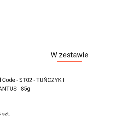
W zestawie
l Code - ST02 - TUŃCZYK I
NTUS - 85g
4
szt.