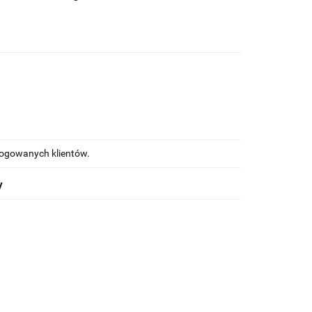
alogowanych klientów.
y