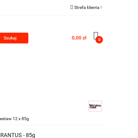
Strefa klienta
Zaloguj się
Zarejestruj się
0,00 zł
0
Dodaj zgłoszenie
PRODUKTY Z KONOPII
SKLEP ROKU
estaw 12 x 85g
ARANTUS - 85g