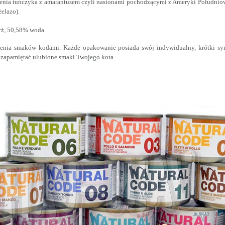
nia tuńczyka z amarantusem czyli nasionami pochodzącymi z Ameryki Południowej
elazo).
yż, 50,58% woda.
nia smaków kodami. Każde opakowanie posiada swój indywidualny, krótki symb
 zapamiętać ulubione smaki Twojego kota.