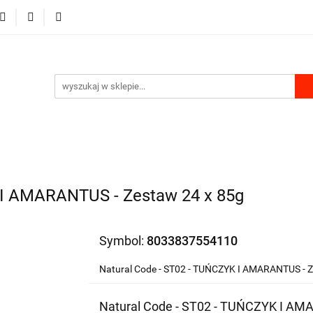
RKI
DLA PSA
DLA KOTA
GRYZONIE I PTAKI
MU
PRODUKTY Z KONOPII
SKLEP ROKU
A KOTA
GRYZONIE I PTAKI
PRODUKTY DO DOMU
 I AMARANTUS - Zestaw 24 x 85g
Symbol:
8033837554110
Natural Code - ST02 - TUŃCZYK I AMARANTUS - Z
Natural Code - ST02 - TUŃCZYK I AM