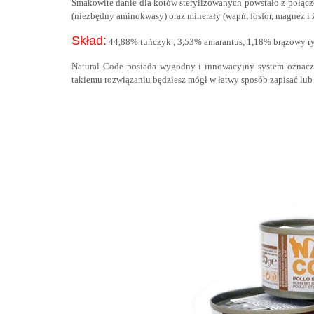
Smakowite danie dla kotów sterylizowanych powstało z połącze
(niezbędny aminokwasy) oraz minerały (wapń, fosfor, magnez i ż
Skład:
44,88% tuńczyk , 3,53% amarantus, 1,18% brązowy r
Natural Code posiada wygodny i innowacyjny system oznacze
takiemu rozwiązaniu będziesz mógł w łatwy sposób zapisać lub