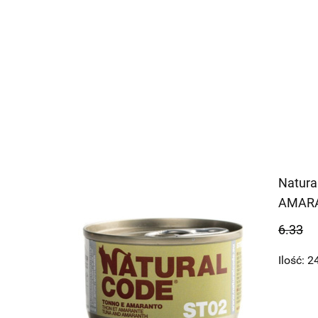
Natura
AMARA
6.33
Ilość:
2