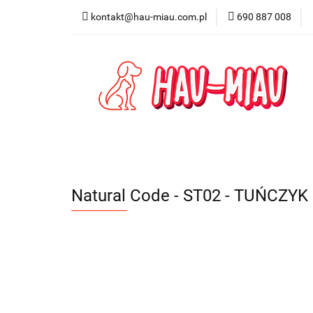
kontakt@hau-miau.com.pl
690 887 008
PRODUCENCI / MA
PRODUKTY DO DO
PRODUCENCI / MARKI
DLA PSA
DL
Natural Code - ST02 - TUŃCZYK