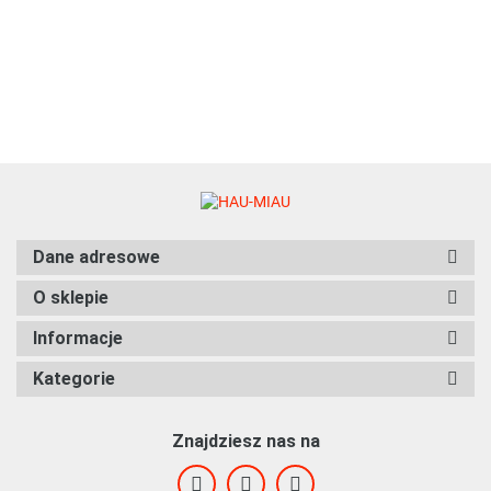
MARCHEWKA W
75.96
GALARETCE - Zestaw
12 x 85g
Dane adresowe
O sklepie
Informacje
Kategorie
Znajdziesz nas na