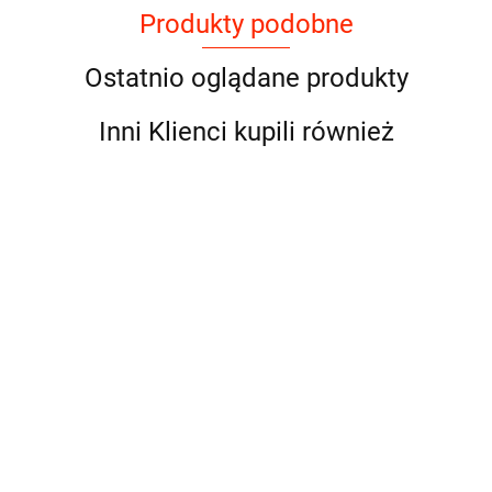
Produkty podobne
Ostatnio oglądane produkty
Inni Klienci kupili również
Natural Code -
Natural Code - 10
P07 - KURCZAK,
- TUŃCZYK I
Natural Code - 31 -
WOŁOWINA I
MŁODE RYBY
6.27
6.33
KURCZAK I
WARZYWA - 70g
(Whitebait) - 85g