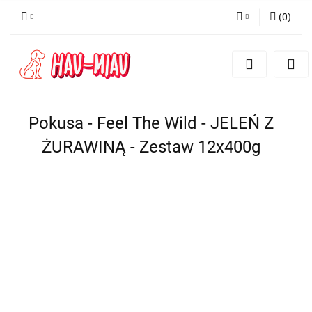
(
0
)
Zaloguj się
Zarejestruj się
Dodaj zgłoszenie
Pokusa - Feel The Wild - JELEŃ Z
ŻURAWINĄ - Zestaw 12x400g