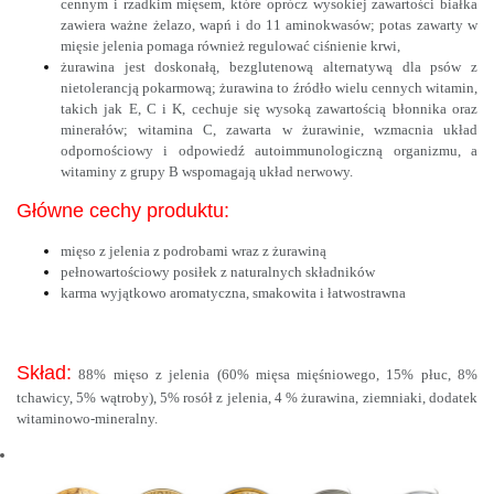
cennym i rzadkim mięsem, które oprócz wysokiej zawartości białka
zawiera ważne żelazo, wapń i do 11 aminokwasów; potas zawarty w
mięsie jelenia pomaga również regulować ciśnienie krwi,
żurawina jest doskonałą, bezglutenową alternatywą dla psów z
nietolerancją pokarmową; żurawina to źródło wielu cennych witamin,
takich jak E, C i K, cechuje się wysoką zawartością błonnika oraz
minerałów; witamina C, zawarta w żurawinie, wzmacnia układ
odpornościowy i odpowiedź autoimmunologiczną organizmu, a
witaminy z grupy B wspomagają układ nerwowy.
Główne cechy produktu:
mięso z jelenia z podrobami wraz z żurawiną
pełnowartościowy posiłek z naturalnych składników
karma wyjątkowo aromatyczna, smakowita i łatwostrawna
Skład:
88% mięso z jelenia (60% mięsa mięśniowego, 15% płuc, 8%
tchawicy, 5% wątroby), 5% rosół z jelenia, 4 % żurawina, ziemniaki, dodatek
witaminowo-mineralny.