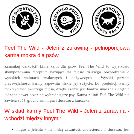
Feel The Wild - Jeleń z żurawiną - pełnoporcjowa
karma mokra dla psów
Zasmakuj dzikości! Linia karm dla psów Feel The Wild to wyjątkowo
skomponowana receptura bazująca na mięsie dzikiego pochodzenia o
wysokich walorach smakowych i odżywczych. Wysoki poziom
przyswajalności karmy zapewnia niskie jej zużycie. Do produkcji karmy
mokrej użyto świeżego mięsa, dzięki czemu jest bardzo smaczna i chętnie
jedzona nawet przez najwybredniejsze psy. Karma z linii Feel The Wild nie
zawiera zbóż, grochu ani mięsa i tłuszczu z kurczaka.
W skład karmy Feel The Wild - Jeleń z żurawiną -
wchodzi między innymi:
mięso z jelenia - ma niską zawartość cholesterolu i tłuszczu, jest