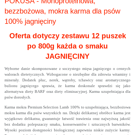
POKUSA - Monoproteinowa,
bezzbożowa, mokra karma dla psów
100% jagnięciny
Oferta dotyczy zestawu 12 puszek
po 800g każda o smaku
JAGNIĘCINY
Wyborne danie skomponowane z soczystego mięsa jagnięcego o cennych
walorach dietetycznych. Wzbogacone o niezbędne dla zdrowia witaminy i
minerały. Dodatek płuc, nerek, wątroby, tchawicy oraz aromatycznego
bulionu jagnięcego sprawia, że karma doskonale sprawdzi się jako
alternatywa diety BARF oraz diety eliminacyjnej. Karma uzupełniająca dla
psów dorosłych.
Karma mokra Premium Selection Lamb 100% to uzupełniająca, bezzbożowa
mokra karma dla psów wszystkich ras. Dzięki delikatnej obróbce karma jest
wyjątkowo delikatna, gwarantuje łatwość trawienia oraz najwyższą jakość
bez dodatku polepszaczy smaku, konserwantów i sztucznych barwników.
Wysoki poziom dostępności biologicznej zapewnia niskie zużycie karmy.