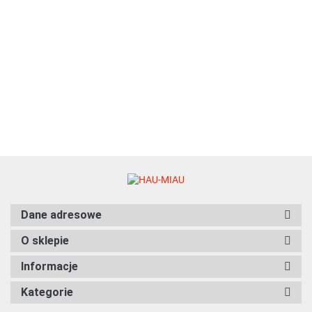
Pokusa - Feel The Wild -
35.00
BAŻANT ZE ŚLIWKĄ - 400g
12.99
Dane adresowe
O sklepie
Informacje
Kategorie