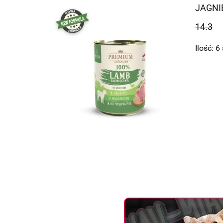
JAGNIĘ
14.3
Ilość:
6