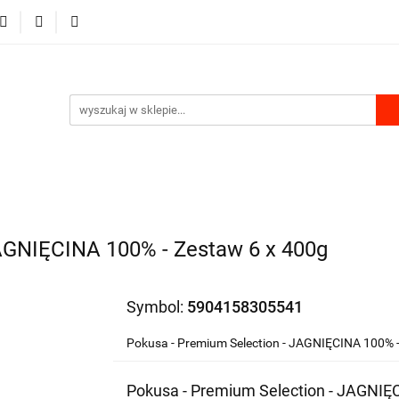
RKI
DLA PSA
DLA KOTA
GRYZONIE I PTAKI
MU
PRODUKTY Z KONOPII
SKLEP ROKU
A KOTA
GRYZONIE I PTAKI
PRODUKTY DO DOMU
AGNIĘCINA 100% - Zestaw 6 x 400g
Symbol:
5904158305541
Pokusa - Premium Selection - JAGNIĘCINA 100% -
Pokusa - Premium Selection - JAGNIĘ