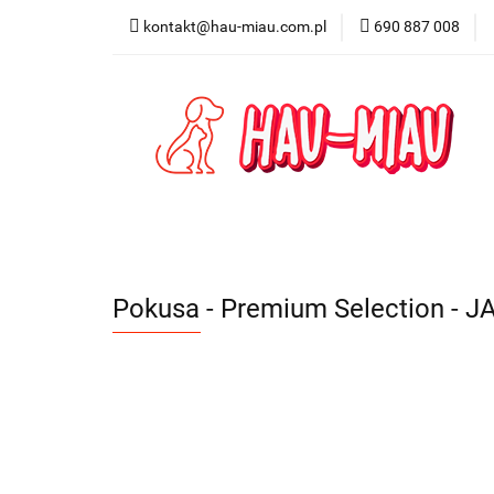
kontakt@hau-miau.com.pl
690 887 008
PRODUCENCI / MA
PRODUKTY DO DO
PRODUCENCI / MARKI
DLA PSA
DL
Pokusa - Premium Selection - J