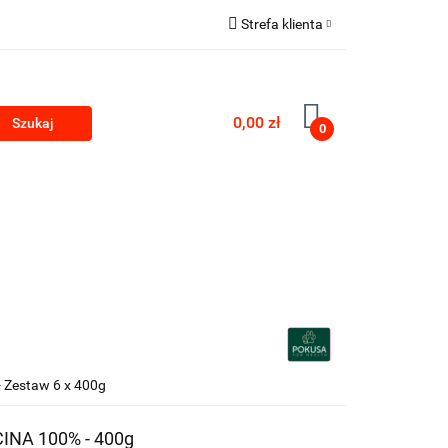
Strefa klienta
Zaloguj się
Zarejestruj się
0,00 zł
0
Dodaj zgłoszenie
PRODUKTY Z KONOPII
SKLEP ROKU
 Zestaw 6 x 400g
CINA 100% - 400g