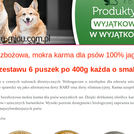
zbożowa, mokra karma dla psów 100% jag
 zestawu 6 puszek po 400g każda o s
o cennych walorach dietetycznych. Wzbogacone o niezbędne dla zdrowia witami
sprawdzi się jako alternatywa diety BARF oraz diety eliminacyjnej. Karma uzupeł
ezzbożowa mokra karma dla psów wszystkich ras. Dzięki delikatnej obróbce karma
w i sztucznych barwników. Wysoki poziom dostępności biologicznej zapewnia nis
najwybredniejszych psów.
tów.