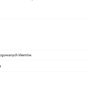
alogowanych klientów.
y