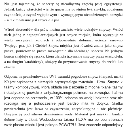
Nie jest tajemnicą, że spacery są nieodłączną częścią psiej egzystencji.
Jednak każdy właściciel wie, że spacer nie powinien być zwykłą, codzienną
czynnością, a czymś wyjątkowym i wymagającym niecodziennych narzędzi
– a takim właśnie jest smycz dla psa.
Wśród akcesoriów dla psów można znaleźć wiele rodzajów smyczy. Wśród
nich jedną z najpopularniejszych jest smycz miejska, która występuje w
wielu soczystych kolorach i odpowiednio dobrana, ucieszy zarówno
Twojego psa, jak i Ciebie! Smycz miejska jest również znana jako smycz
prosta, ponieważ to proste rozwiązanie dla idealnego spaceru. Na jednym
końcu znajduje się rączka, która ułatwia trzymanie smyczy przez właściciela,
a na drugim karabińczyk, służący do przymocowania smyczy do szelek lub
obroży.
Odporna na promieniowanie UV i warunki pogodowe smycz Sharpack marki
K9 jest wykonana z niezwykle wytrzymałego materiału - Hexa.
Smycz z
taśmy kompozytowej, która składa się z rdzenia z mocnej tkanej taśmy
i elastycznej powłoki z antyalergicznego polimeru na zewnątrz. Taśma
jest odporna na przetarcia , w 100% odporna na wodę i bakterie oraz nie
rozciąga się a jednocześnie jest bardzo miła w dotyku.
Gładka
powierzchnia jest łatwa w czyszczeniu, antybakteryjna i nie pleśnieje.
Umyjesz ją pod silnym strumieniem wody. Materiał jest miękki i bardzo
dobrze leży w dłoni.
Wodoodporna taśma HEXA ma po obu stronach
wzór plastra miodu i jest pokryta PCW/TPU. Jest znacznie odporniejszy