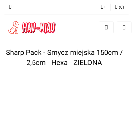
(
0
)
Zaloguj się
Zarejestruj się
Dodaj zgłoszenie
Sharp Pack - Smycz miejska 150cm /
2,5cm - Hexa - ZIELONA