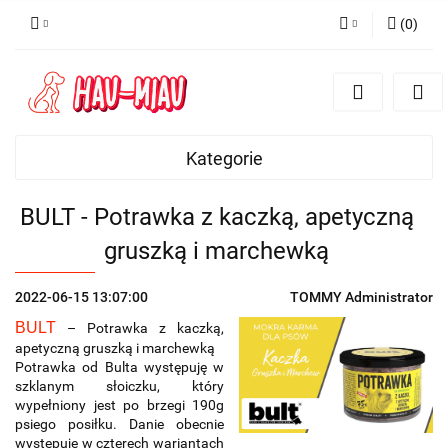
(
0
)
Zaloguj się
Zarejestruj się
Dodaj zgłoszenie
Kategorie
BULT - Potrawka z kaczką, apetyczną
gruszką i marchewką
2022-06-15 13:07:00
TOMMY Administrator
BULT
– Potrawka z kaczką,
apetyczną gruszką i marchewką
Potrawka od Bulta występuję w
szklanym słoiczku, który
wypełniony jest po brzegi 190g
psiego posiłku. Danie obecnie
występuje w czterech wariantach