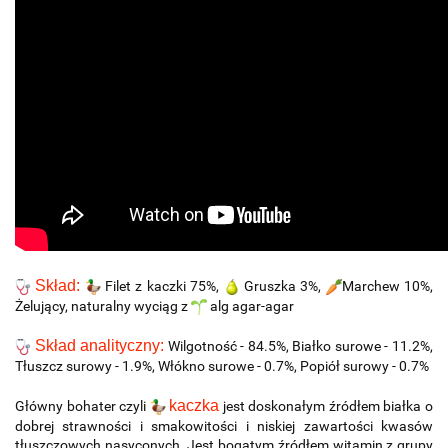
Skład:
Filet z kaczki 75%,
Gruszka 3%,
Marchew 10%,
Żelujący, naturalny wyciąg z
alg agar-agar
Skład analityczny:
Wilgotność - 84.5%, Białko surowe - 11.2%,
Tłuszcz surowy - 1.9%, Włókno surowe - 0.7%, Popiół surowy - 0.7%
kaczka
Główny bohater czyli
jest doskonałym źródłem białka o
dobrej strawności i smakowitości i niskiej zawartości kwasów
tłuszczowych nasyconych. Jest bogatym źródłem witamin z grupy