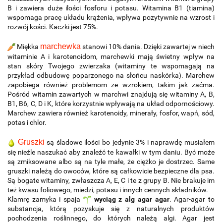
B i zawiera duże ilości fosforu i potasu. Witamina B1 (tiamina)
wspomaga pracę układu krążenia, wpływa pozytywnie na wzrost i
rozwój kości. Kaczki jest 75%.
marchewka
Miękka
stanowi 10% dania. Dzięki zawartej w niech
witaminie A i karotenoidom, marchewki mają świetny wpływ na
stan skóry Twojego zwierzaka (witaminy te wspomagają na
przykład odbudowę poparzonego na słońcu naskórka). Marchew
zapobiega również problemom ze wzrokiem, takim jak zaćma.
Pośród witamin zawartych w marchwi znajdują się witaminy A, B,
B1, B6, C, D i K, które korzystnie wpływają na układ odpornościowy.
Marchew zawiera również karotenoidy, minerały, fosfor, wapń, sód,
potas i chlor.
Gruszki
są śladowe ilości bo jedynie 3% i naprawdę musiałem
się nieźle naszukać aby znaleźć te kawałki w tym daniu. Być może
są zmiksowane albo są na tyle małe, że ciężko je dostrzec. Same
gruszki należą do owoców, które są całkowicie bezpieczne dla psa.
Są bogate witaminy, zwłaszcza A, E, C i te z grupy B. Nie brakuje im
też kwasu foliowego, miedzi, potasu i innych cennych składników.
Klamrę zamyka i spaja
wyciąg z alg agar agar
. Agar-agar to
substancja, którą pozyskuje się z naturalnych produktów
pochodzenia roślinnego, do których należą algi. Agar jest