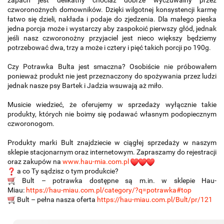
czworonożnych domowników. Dzięki wilgotnej konsystencji karmę
łatwo się dzieli, nakłada i podaje do zjedzenia. Dla małego pieska
jedna porcja może i wystarczy aby zaspokoić pierwszy głód, jednak
jeśli nasz czworonożny przyjaciel jest nieco większy będziemy
potrzebować dwa, trzy a może i cztery i pięć takich porcji po 190g.
Czy Potrawka Bulta jest smaczna? Osobiście nie próbowałem
ponieważ produkt nie jest przeznaczony do spożywania przez ludzi
jednak nasze psy Bartek i Jadzia wsuwają aż miło.
Musicie wiedzieć, że oferujemy w sprzedaży wyłącznie takie
produkty, których nie boimy się podawać własnym podopiecznym
czworonogom.
Produkty marki Bult znajdziecie w ciągłej sprzedaży w naszym
sklepie stacjonarnym oraz internetowym. Zapraszamy do rejestracji
oraz zakupów na
www.hau-mia.com.pl
a co Ty sądzisz o tym produkcie?
Bult – potrawka dostępne są m.in. w sklepie Hau-
Miau:
https://hau-miau.com.pl/category/?q=potrawka#top
Bult – pełna nasza oferta
https://hau-miau.com.pl/Bult/pr/121