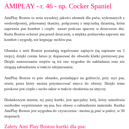
AMIPLAY - r. 46 - np. Cocker Spaniel
AmiPlay Boston to seria wysokiej jakości ubranek dla psów, wykonanych z
wodoodpornej, pikowanej tkaniny, połączonej z mięciutką dzianiną, która
zapewnia psu komfort i ciepło nawet podczas spaceru w deszczowe dni.
Kurta Boston ochroni psa przed deszczem, a miękka podszewka zapewni mu
komfort i wygodę, nie krępując ruchów psa.
Ubranka z serii Boston posiadają regulowane zapięcie (są zapinane na 3
rzepy), dzięki czemu łatwo je dopasować do obwodu klatki piersiowej psa.
Dzięki zastosowaniu rzepów są też one wygodne do nakładania oraz nie
ulegają zabrudzeniu w trakcie zdejmowania.
AmiPlay Boston to psie ubranko, posiadające na grzbiecie, przy szyi psa,
otwór, przez który można przymocować smycz do obroży. Dzięki temu
pieskowi jest ciepło i sucho także w trakcie chodzenia na smyczy.
Dodatkowym atutem, tej psiej kurtki, jest specjalny krój, który umożliwia
swobodne wypróżnianie się psa, bez obawy o zabrudzenie materiału. Kurtka
AmiPlay Boston jest wygodna do czyszczenia - można ją prać w pralce, w 30
stopniach.
Zalety Ami Play Boston kurtki dla psa: