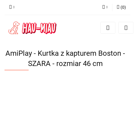
(
0
)
Zaloguj się
Zarejestruj się
Dodaj zgłoszenie
AmiPlay - Kurtka z kapturem Boston -
SZARA - rozmiar 46 cm