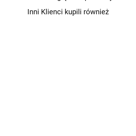
Inni Klienci kupili również
Baylabel -
Baylabel
Barry King -
Bandanka
Bandan
AmiPlay -
Świąteczna
- Year of
- Skulls
Bluza dla
39.00
39.00
ozdoba na
the Tiger -
Roses -
psa Denver -
20.00
Trixie - Płaszczyk
65.00
psie łapy -
M
"M"
CZERWONO-
przeciwdeszczowy
2szt.
SZARA -
Orléans - CZARNY
130.00
rozmiar 50
- XL - 80 cm
cm