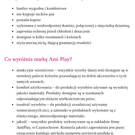
bardzo wygodna i komfortowa
nie krępuje ruchów psa
posiada kaptur
wykonana z wodoodpornej tkaniny, połączonej z mięciutką dzianiną,
zapewnia ochronę przed chłodem i deszczem
dostępna w kilku rozmiarach i kolorach
szyta mocną nicią, dającą gwarancję trwałości
Co wyróżnia markę Ami Play?
atrakcyjne wzornictwo – wszystkie wyroby danej serii dostępne są w
szerokiej palecie kolorów pozwalającej na dobór akcesoriów o tych
samych wzorach;
komfort użytkowania – do produkcji wyrobów używane są wysokiej
jakości materiały. Produkty dostępne są w rozmiarach
odpowiadającym różnym wielkościom ras psów;
trwałość wyrobów – do produkcji szwalniczej używamy
wzmocnionych nici, a zatrzaski w produktach wykonane są z
elastycznego, mrozoodpornego materiału;
jakość – wszystkie produkty wykonywane są w zakładzie firmy
AmiPlay, w Częstochowie. Kontrola jakości zapewniona jest przez
oznaczenie każdego artykułu numerem seryjnym produkcji.