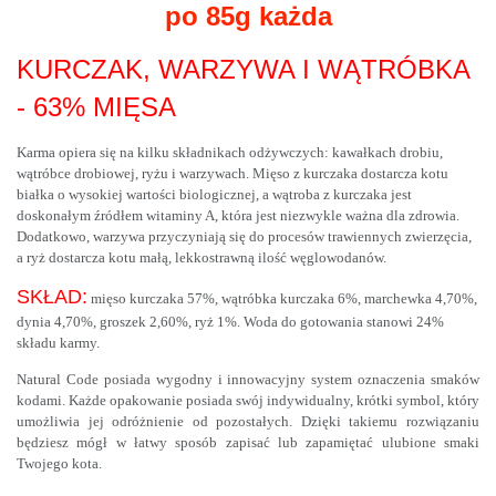
po 85g każda
KURCZAK, WARZYWA I WĄTRÓBKA
- 63% MIĘSA
Karma opiera się na kilku składnikach odżywczych: kawałkach drobiu,
wątróbce drobiowej, ryżu i warzywach. Mięso z kurczaka dostarcza kotu
białka o wysokiej wartości biologicznej, a wątroba z kurczaka jest
doskonałym źródłem witaminy A, która jest niezwykle ważna dla zdrowia.
Dodatkowo, warzywa przyczyniają się do procesów trawiennych zwierzęcia,
a ryż dostarcza kotu małą, lekkostrawną ilość węglowodanów.
SKŁAD:
mięso kurczaka 57%, wątróbka kurczaka 6%, marchewka 4,70%,
dynia 4,70%, groszek 2,60%, ryż 1%. Woda do gotowania stanowi 24%
składu karmy.
Natural Code posiada wygodny i innowacyjny system oznaczenia smaków
kodami. Każde opakowanie posiada swój indywidualny, krótki symbol, który
umożliwia jej odróżnienie od pozostałych. Dzięki takiemu rozwiązaniu
będziesz mógł w łatwy sposób zapisać lub zapamiętać ulubione smaki
Twojego kota.