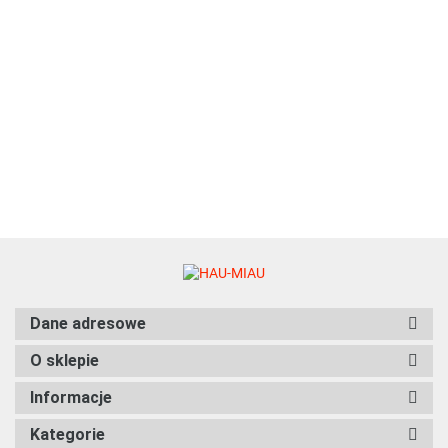
KURCZAK, WOŁOWINA I
WARZYWA - 70g
6.27
Natural Code - 31 - KURCZAK I
MARCHEWKA W GALARETCE -
Zestaw 12 x 85g
75.96
Dane adresowe
O sklepie
Informacje
Kategorie