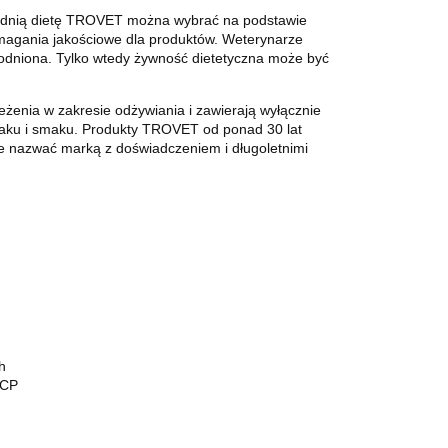
dnią dietę TROVET można wybrać na podstawie
ymagania jakościowe dla produktów.
Weterynarze
wodniona.
Tylko wtedy żywność dietetyczna może być
enia w zakresie odżywiania i zawierają wyłącznie
maku i smaku.
Produkty TROVET od ponad 30 lat
e nazwać marką z doświadczeniem i długoletnimi
h
CCP