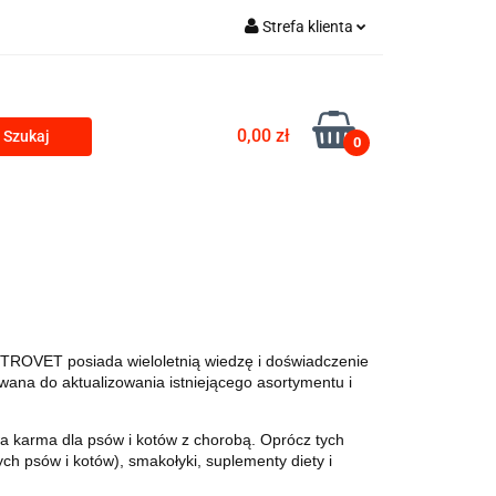
Strefa klienta
Zaloguj się
Zarejestruj się
0,00 zł
0
Dodaj zgłoszenie
PRODUKTY Z KONOPII
SKLEP ROKU
TROVET posiada wieloletnią wiedzę i doświadczenie
wana do aktualizowania istniejącego asortymentu i
a karma dla psów i kotów z chorobą.
Oprócz tych
h psów i kotów), smakołyki, suplementy diety i