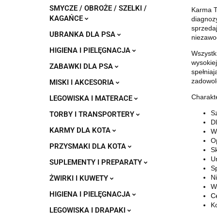
SMYCZE / OBROŻE / SZELKI /
Karma T
KAGAŃCE
diagnozy
sprzedaj
UBRANKA DLA PSA
niezawod
HIGIENA I PIELĘGNACJA
Wszystk
wysokiej
ZABAWKI DLA PSA
spełnia
zadowol
MISKI I AKCESORIA
Charakt
LEGOWISKA I MATERACE
S
TORBY I TRANSPORTERY
Dl
KARMY DLA KOTA
W
O
PRZYSMAKI DLA KOTA
Sk
Un
SUPLEMENTY I PREPARATY
Sp
N
ŻWIRKI I KUWETY
W
HIGIENA I PIELĘGNACJA
Ce
K
LEGOWISKA I DRAPAKI