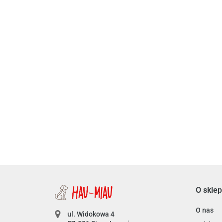
Bubu Pets - Dental - Gumowa czerwona miętowa p
9.99
O sklep
O nas
ul. Widokowa 4