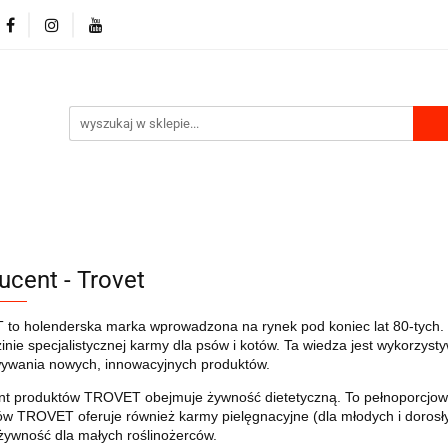
RKI
DLA PSA
DLA KOTA
GRYZONIE I PTAKI
MU
PRODUKTY Z KONOPII
SKLEP ROKU
LA KOTA
GRYZONIE I PTAKI
PRODUKTY DO DOMU
ucent - Trovet
to holenderska marka wprowadzona na rynek pod koniec lat 80-tych.
inie specjalistycznej karmy dla psów i kotów.
Ta wiedza jest wykorzysty
ywania nowych, innowacyjnych produktów.
nt produktów TROVET obejmuje żywność dietetyczną.
To pełnoporcjow
w TROVET oferuje również karmy pielęgnacyjne (dla młodych i dorosłyc
żywność dla małych roślinożerców.