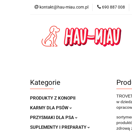
kontakt@hau-miau.com.pl
690 887 008
PRODUCENCI / MA
PRODUKTY DO DO
PRODUCENCI / MARKI
DLA PSA
D
Kategorie
Prod
TROVET 
PRODUKTY Z KONOPII
w dziedz
opracow
KARMY DLA PSÓW
sortyme
PRZYSMAKI DLA PSA
produktó
SUPLEMENTY I PREPARATY
zdrową 