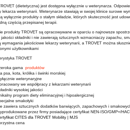
ROVET (dietetyczna) jest dostępna wyłącznie u weterynarza.
Odpowie
 lekarza weterynarii.
Weterynarze stawiają w swojej klinice surowe w
ą wyłącznie produkty o stałym składzie, których skuteczność jest udo
ną częścią przepisanej terapii.
ie produkty TROVET są opracowywane w oparciu o najnowsze spostrzeż
 jakości składniki i nie zawierają sztucznych wzmacniaczy zapachu, s
ją wymagania jakościowe lekarzy weterynarii, a TROVET można słuszni
onymi użytkownikami
erystyka TROVET
zeroka gama
produktów
a psa, kota, królika i świnki morskiej
yłącznie weterynaryjne
pracowany we współpracy z lekarzami weterynarii
ładniki wysokiej jakości
ikalny program diety eliminacyjnej i hipoalergicznej
ecjalne smakołyki
ie zawiera sztucznych dodatków barwiących, zapachowych i smakowyc
yprodukowane przez firmy posiadające certyfikat NEN-ISO/GMP+/HA
rtyfikat CITES dla TROVET Mobility |
MJS
orzystna cena