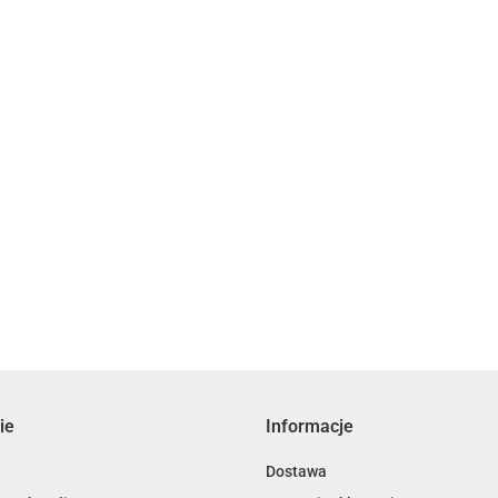
iłka - 5 cm
Moon Style - Szelki dla psa z klamrą LED - GUARD
94.38
ie
Informacje
Dostawa